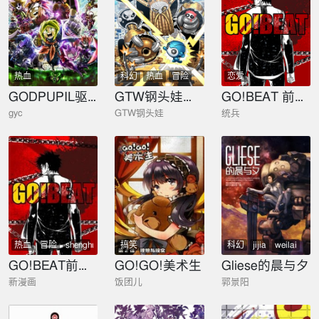
热血
科幻
热血
冒险
恋爱
GODPUPIL驱敌士之眼
GTW钢头娃同人宇宙
GO!BEAT 前进之拳
gyc
GTW钢头娃
统兵
热血
冒险
shenghuo
搞笑
科幻
jijia
weilai
冒险
keji
GO!BEAT前进之拳
GO!GO!美术生
Gliese的晨与夕
新漫画
饭团儿
郭景阳