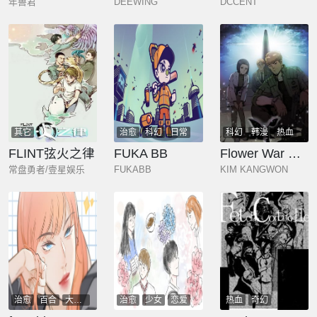
年兽君
DEEWING
DCCENT
其它
治愈
科幻
日常
科幻
韩漫
热血
萌系
奇幻
少年
玄幻
FLINT弦火之律
FUKA BB
Flower War 第二季 - 钢铁穹顶
常盘勇者/壹星娱乐
FUKABB
KIM KANGWON
治愈
百合
大女主
治愈
少女
恋爱
热血
奇幻
少女
恋爱