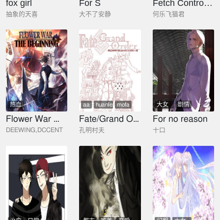
fox girl
For S
Fetch Controller噬魂
抽象的天喜
大不了安静
何乐飞猫君
热血
aa
huanlexiang
mofa
大女
剧情
主
Flower War 第三季 The Beginning
Fate/Grand Order-黄金精神的迪亚波罗正在拯救人理
For no reason
DEEWING,DCCENT
孔明村夫
十口