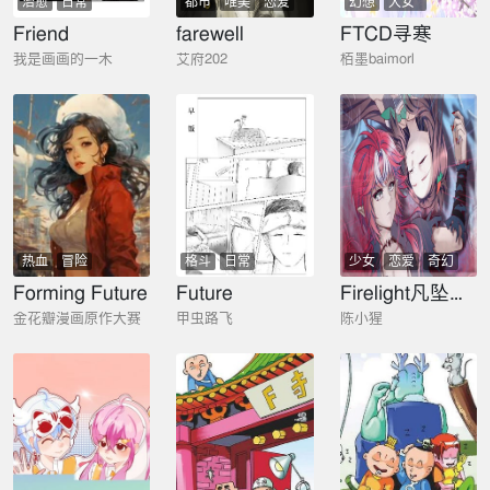
治愈
日常
都市
唯美
恋爱
幻想
大女
日常
主
Friend
farewell
FTCD寻寒
我是画画的一木
艾府202
栢墨baimorl
热血
冒险
格斗
日常
少女
恋爱
奇幻
Forming Future
Future
Firelight凡坠心焱
金花瓣漫画原作大赛
甲虫路飞
陈小猩