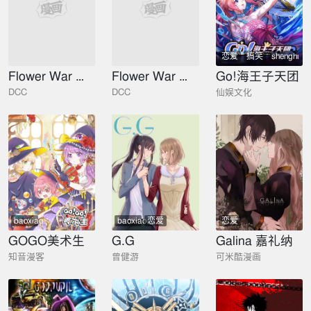
冒险
冒险
恋爱
搞笑
shenghuo
Flower War 第三季
Flower War 第一季
Go!海王子天团
DCC
DCC
仙娱文化
baoxiao
baoxiao
恋爱
恋爱
GOGO美术生
G.G
Galina 嘉礼纳
知音漫客
曾健游
可米酷漫画