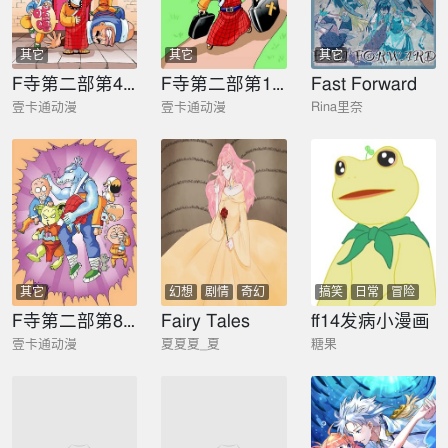
其它
其它
其它
F寺第二部第4册
F寺第二部第1册
Fast Forward
壹卡通动漫
壹卡通动漫
Rina里奈
其它
幻想
剧情
奇幻
搞笑
日常
冒险
F寺第二部第8册
Fairy Tales
ff14发病小漫画
壹卡通动漫
夏夏夏_夏
糖果