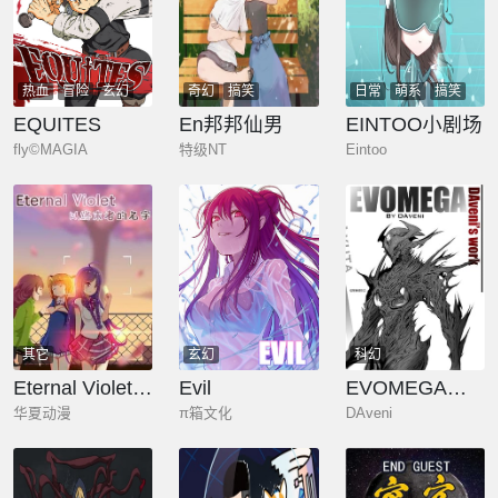
热血
冒险
玄幻
奇幻
搞笑
日常
萌系
搞笑
EQUITES
En邦邦仙男
EINTOO小剧场
fly©MAGIA
特级NT
Eintoo
其它
玄幻
科幻
Eternal Violet 以终末者的名字
Evil
EVOMEGA人工进化
华夏动漫
π箱文化
DAveni