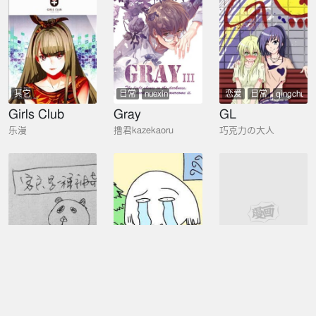
其它
日常
nuexin
恋爱
日常
qingchun
shenghuo
xiaoyuan
Girls Club
Gray
GL
乐漫
撸君kazekaoru
巧克力の大人
其它
其它
恋爱
剧情
GZ工作啦
GZ毕业啦
GLEN
GZ在荷兰
GZ在荷兰
ZIHO