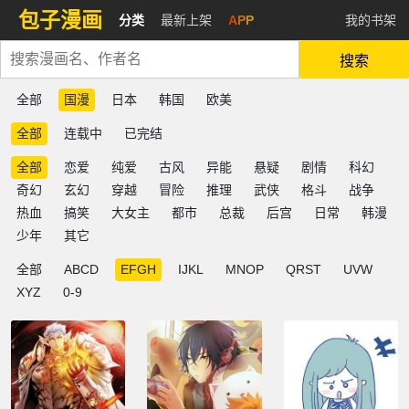
包子漫画
分类
最新上架
APP
我的书架
搜索
全部
国漫
日本
韩国
欧美
全部
连载中
已完结
全部
恋爱
纯爱
古风
异能
悬疑
剧情
科幻
奇幻
玄幻
穿越
冒险
推理
武侠
格斗
战争
热血
搞笑
大女主
都市
总裁
后宫
日常
韩漫
少年
其它
全部
ABCD
EFGH
IJKL
MNOP
QRST
UVW
XYZ
0-9