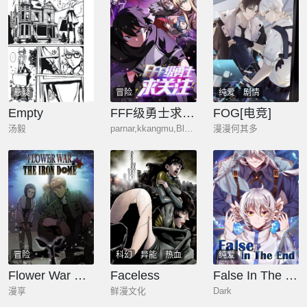
悬疑
冒险
纯爱
剧情
Empty
FFF级勇士求关注
FOG[电竞]
汤毅
parnar,kkangmu,Bluepic studio
漫漫何其多
冒险
科幻
异能
热血
纯爱
剧情
Flower War 第二季
Faceless
False In The End
漫享
鲜漫文化
Dark