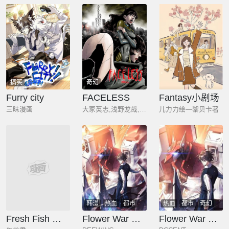
搞笑
奇幻
Furry city
FACELESS
Fantasy小剧场
三昧漫画
大冢英志,浅野龙哉,鲜漫文化
儿力力绘—黎贝卡著
热血
悬疑
韩漫
热血
都市
热血
都市
奇幻
奇幻
少年
玄幻
Fresh Fish 末日之影
Flower War 第三季
Flower War 第三季 - The Beginning