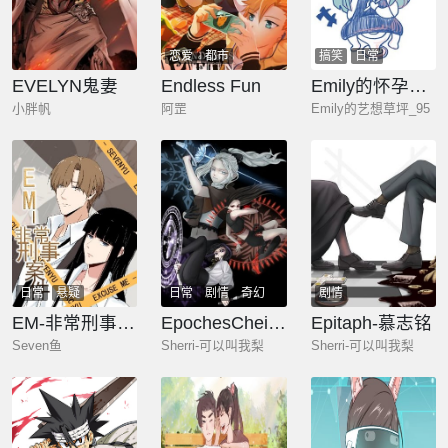
恋爱
都市
搞笑
日常
EVELYN鬼妻
Endless Fun
Emily的怀孕记事
小胖帆
阿罡
Emily的艺想草坪_95
日常
悬疑
日常
剧情
奇幻
剧情
EM-非常刑事案件
EpochesCheimonas—四季·冬
Epitaph-慕志铭
Seven鱼
Sherri-可以叫我梨
Sherri-可以叫我梨