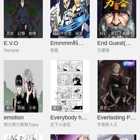
灵异
幻想
剧情
科幻
日常
搞笑
科幻
奇幻
悬疑
科幻
异能
E.V.O
Emmmm科学手帐
End Guest(穷客)
3eyepop
熊冕
方健雄
都市
异能
少年
其它
其它
热血
日常
emotion
Everybody hates me
Everlasting Polka 永不停息的波尔卡
努力努力再努力gsy
在下小浪花
宇宙狗人王