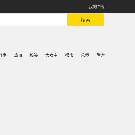
我的书架
搜索
战争
热血
搞笑
大女主
都市
总裁
后宫