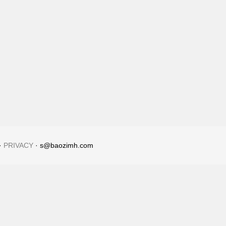
·
PRIVACY
· s@baozimh.com