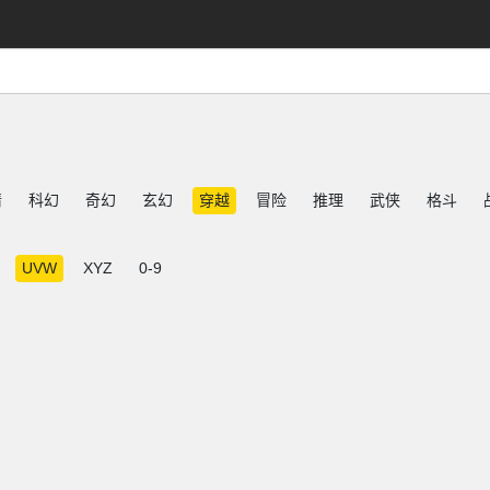
情
科幻
奇幻
玄幻
穿越
冒险
推理
武侠
格斗
UVW
XYZ
0-9