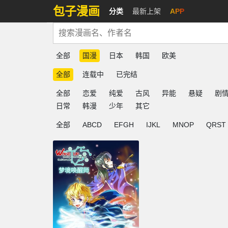
包子漫画
分类
最新上架
APP
全部
国漫
日本
韩国
欧美
全部
连载中
已完结
全部
恋爱
纯爱
古风
异能
悬疑
剧
日常
韩漫
少年
其它
全部
ABCD
EFGH
IJKL
MNOP
QRST