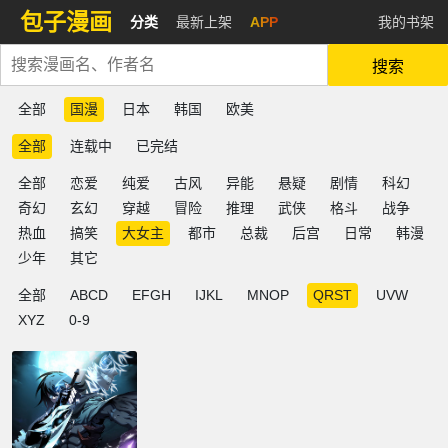
包子漫画
分类
最新上架
APP
我的书架
搜索
全部
国漫
日本
韩国
欧美
全部
连载中
已完结
全部
恋爱
纯爱
古风
异能
悬疑
剧情
科幻
奇幻
玄幻
穿越
冒险
推理
武侠
格斗
战争
热血
搞笑
大女主
都市
总裁
后宫
日常
韩漫
少年
其它
全部
ABCD
EFGH
IJKL
MNOP
QRST
UVW
XYZ
0-9