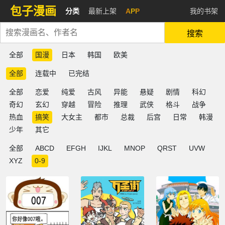
包子漫画
分类
最新上架
APP
我的书架
搜索
全部
国漫
日本
韩国
欧美
全部
连载中
已完结
全部
恋爱
纯爱
古风
异能
悬疑
剧情
科幻
奇幻
玄幻
穿越
冒险
推理
武侠
格斗
战争
热血
搞笑
大女主
都市
总裁
后宫
日常
韩漫
少年
其它
全部
ABCD
EFGH
IJKL
MNOP
QRST
UVW
XYZ
0-9