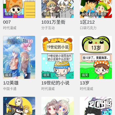
搞笑
搞笑
日常
搞笑
日常
都市
007
1031万圣街
1区212
时代漫威
分子互动
口袋巧克力
搞笑
搞笑
搞笑
1/2英雄
19世纪的小说
13岁
中国卡通
时代漫威
时代漫威