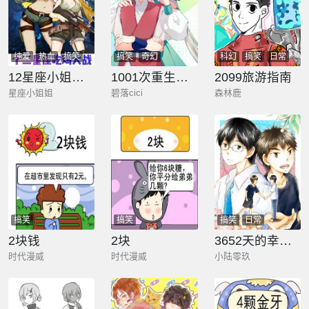
纯爱
热血
搞笑
搞笑
奇幻
科幻
搞笑
日常
日常
12星座小姐姐绝地求生
1001次重生的我，就是龙傲天的最强金手指
2099旅游指南
星座小姐姐
碧落cici
森林鹿
搞笑
搞笑
搞笑
日常
2块钱
2块
3652天的幸福论
时代漫威
时代漫威
小陆零玖