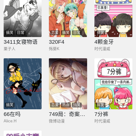
搞笑
日常
恋爱
搞笑
日常
搞笑
少年
3411女寝物语
320F4
4颗金牙
栗子人
殇葵K
时代漫威
搞笑
恋爱
热血
搞笑
搞笑
剧情
都市
奇幻
66在吗
749局：奇案调查
7分裤
少年
悬疑
Alice.H
微博动漫
时代漫威