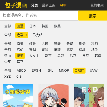
包子漫画
分类
最新上架
APP
我的书架
搜索
全部
国漫
日本
韩国
欧美
全部
连载中
已完结
全部
恋爱
纯爱
古风
异能
悬疑
剧情
科幻
奇幻
玄幻
穿越
冒险
推理
武侠
格斗
战争
热血
搞笑
大女主
都市
总裁
后宫
日常
韩漫
少年
其它
全部
ABCD
EFGH
IJKL
MNOP
QRST
UVW
XYZ
0-9