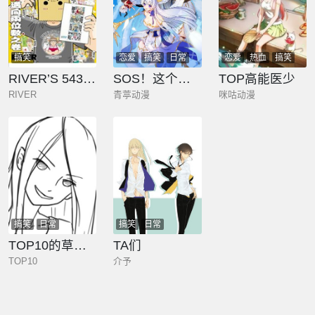
搞笑
恋爱
搞笑
日常
恋爱
热血
搞笑
奇幻
RIVER’S 543 10
SOS！这个学校没人类
TOP高能医少
RIVER
青葶动漫
咪咕动漫
搞笑
日常
搞笑
日常
TOP10的草稿漫短篇集
TA们
TOP10
介予