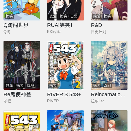
搞笑
恋爱
搞笑
日常
纯爱
搞笑
Q淘闯世界
RUA!笑笑！
R&D
Q淘
KKkylita
日更计划
热血
搞笑
冒险
搞笑
搞笑
奇幻
Re鬼使神差
RIVER’S 543+
Reincarnation WorlD~轉生惡役今天也開心!
龙叔
RIVER
拉尔Lar