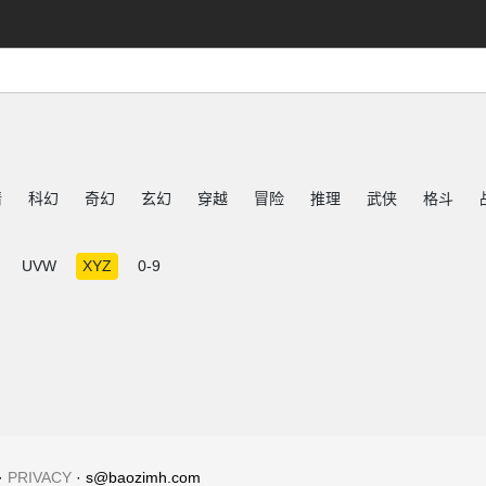
情
科幻
奇幻
玄幻
穿越
冒险
推理
武侠
格斗
UVW
XYZ
0-9
·
PRIVACY
· s@baozimh.com