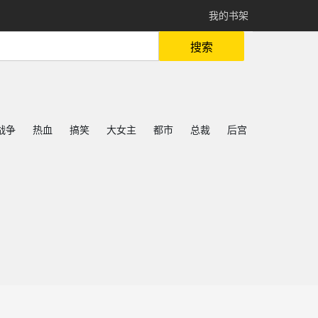
我的书架
搜索
战争
热血
搞笑
大女主
都市
总裁
后宫