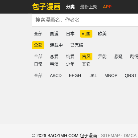
包子漫画
分类
最新上架
APP
全部
国漫
日本
韩国
欧美
全部
连载中
已完结
全部
恋爱
纯爱
古风
异能
悬疑
剧
日常
韩漫
少年
其它
全部
ABCD
EFGH
IJKL
MNOP
QRST
© 2026 BAOZIMH.COM 包子漫画 ·
SITEMAP
·
DMCA