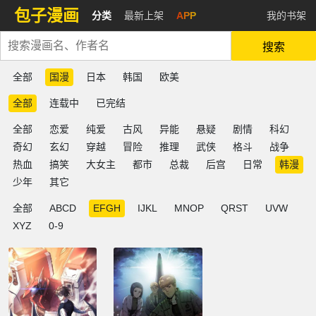
包子漫画
分类
最新上架
APP
我的书架
搜索
全部
国漫
日本
韩国
欧美
全部
连载中
已完结
全部
恋爱
纯爱
古风
异能
悬疑
剧情
科幻
奇幻
玄幻
穿越
冒险
推理
武侠
格斗
战争
热血
搞笑
大女主
都市
总裁
后宫
日常
韩漫
少年
其它
全部
ABCD
EFGH
IJKL
MNOP
QRST
UVW
XYZ
0-9