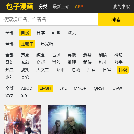
包子漫画
分类
最新上架
APP
我的书架
搜索
全部
国漫
日本
韩国
欧美
全部
连载中
已完结
全部
恋爱
纯爱
古风
异能
悬疑
剧情
科幻
奇幻
玄幻
穿越
冒险
推理
武侠
格斗
战争
热血
搞笑
大女主
都市
总裁
后宫
日常
韩漫
少年
其它
全部
ABCD
EFGH
IJKL
MNOP
QRST
UVW
XYZ
0-9