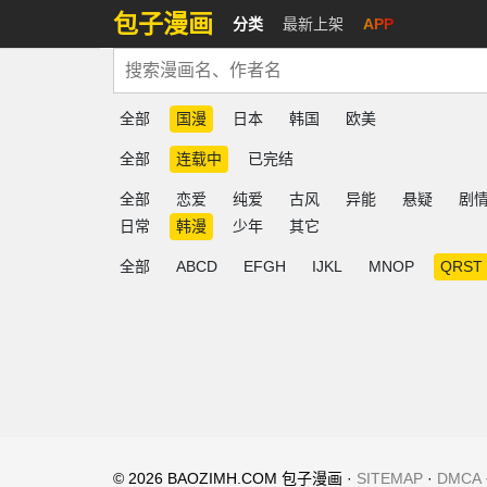
包子漫画
分类
最新上架
APP
全部
国漫
日本
韩国
欧美
全部
连载中
已完结
全部
恋爱
纯爱
古风
异能
悬疑
剧
日常
韩漫
少年
其它
全部
ABCD
EFGH
IJKL
MNOP
QRST
© 2026 BAOZIMH.COM 包子漫画 ·
SITEMAP
·
DMCA