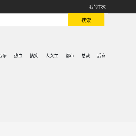
我的书架
搜索
战争
热血
搞笑
大女主
都市
总裁
后宫