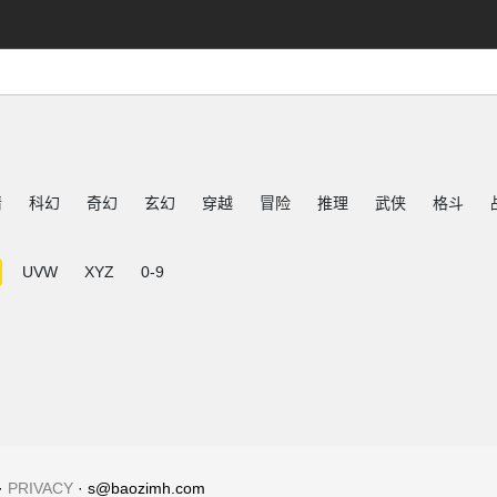
情
科幻
奇幻
玄幻
穿越
冒险
推理
武侠
格斗
UVW
XYZ
0-9
·
PRIVACY
· s@baozimh.com