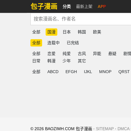
包子漫画
分类
最新上架
APP
全部
国漫
日本
韩国
欧美
全部
连载中
已完结
全部
恋爱
纯爱
古风
异能
悬疑
剧
日常
韩漫
少年
其它
全部
ABCD
EFGH
IJKL
MNOP
QRST
© 2026 BAOZIMH.COM 包子漫画 ·
SITEMAP
·
DMCA