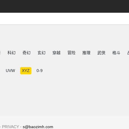
情
科幻
奇幻
玄幻
穿越
冒险
推理
武侠
格斗
UVW
XYZ
0-9
·
PRIVACY
· s@baozimh.com