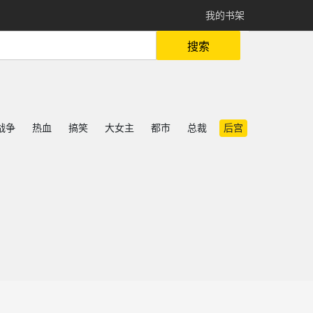
我的书架
搜索
战争
热血
搞笑
大女主
都市
总裁
后宫