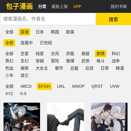
包子漫画
分类
最新上架
APP
我的书架
搜索
全部
国漫
日本
韩国
欧美
全部
连载中
已完结
全部
恋爱
纯爱
古风
异能
悬疑
剧情
科幻
奇幻
玄幻
穿越
冒险
推理
武侠
格斗
战争
热血
搞笑
大女主
都市
总裁
后宫
日常
韩漫
少年
其它
全部
ABCD
EFGH
IJKL
MNOP
QRST
UVW
XYZ
0-9