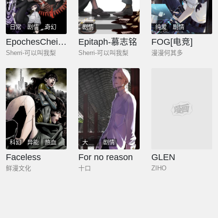
日常
剧情
奇幻
剧情
纯爱
剧情
EpochesCheimonas—四季·冬
Epitaph-慕志铭
FOG[电竞]
Sherri-可以叫我梨
Sherri-可以叫我梨
漫漫何其多
科幻
异能
热血
大女主
剧情
恋爱
剧情
剧情
Faceless
For no reason
GLEN
鲜漫文化
十口
ZIHO