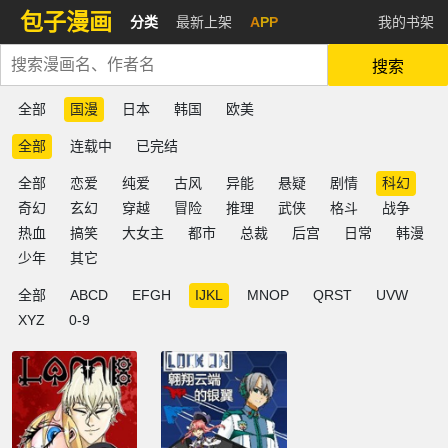
包子漫画
分类
最新上架
APP
我的书架
搜索
全部
国漫
日本
韩国
欧美
全部
连载中
已完结
全部
恋爱
纯爱
古风
异能
悬疑
剧情
科幻
奇幻
玄幻
穿越
冒险
推理
武侠
格斗
战争
热血
搞笑
大女主
都市
总裁
后宫
日常
韩漫
少年
其它
全部
ABCD
EFGH
IJKL
MNOP
QRST
UVW
XYZ
0-9