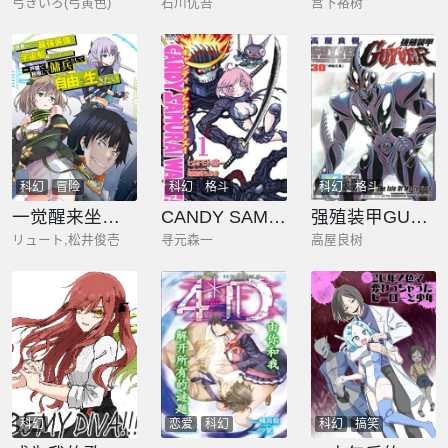
弓きいろ(弓黄色)
石川优吾
宫下裕树
科幻
冒险
科幻
格斗
科幻
格斗
一觉醒来坐拥神装和飞船，我决定以买一套独门独户的房子为目标作为佣兵自由地活下去
CANDY SAMURAI WARS！
强殖装甲GUYVER
リュート,松井俊壱
寻元森一
高屋良树
科幻
恋爱
科幻
科幻
搞笑