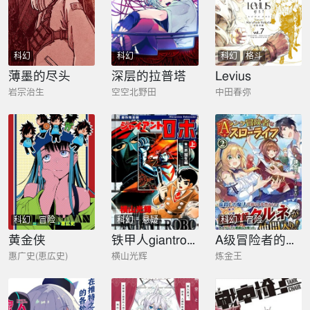
科幻
科幻
科幻
格斗
薄墨的尽头
深层的拉普塔
Levius
岩宗治生
空空北野田
中田春弥
科幻
冒险
科幻
悬疑
科幻
冒险
黄金侠
铁甲人giantrobo
A级冒险者的田园生活
惠广史(恵広史)
横山光辉
炼金王