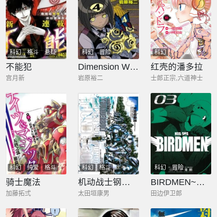
科幻
格斗
悬疑
科幻
冒险
科幻
不能犯
Dimension W~维度战记~
红壳的潘多拉
宫月新
岩原裕二
士郎正宗,六道神士
科幻
纯爱
格斗
科幻
格斗
科幻
冒险
骑士魔法
机动战士钢弹THUNDERBOLT
BIRDMEN~鸟男~
加藤拓弍
太田垣康男
田边伊卫郎