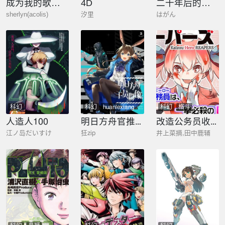
成为我的歌姬吧
4D
二十年后的英雄和少年
sherlyn(acolis)
汐里
はがん
科幻
科幻
huanlexiang
科幻
格斗
人造人100
明日方舟官推漫画-罗德岛的干员们
改造公务员收割者
江ノ岛だいすけ
狂zip
井上菜摘,田中鹿辅