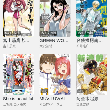
科幻
搞笑
科幻
冒险
科幻
冒险
富士茄鹰老师的推特短篇
GREEN WORLDZ
名侦探柯南：零的日常
富士茄鹰
大沢祐辅
新井隆广
科幻
科幻
科幻
She is beautiful
MUV-LUV(ALTERNATIVE)
阿童木起源
江坂纯/凸ノ高秀
莳岛梓/アージュ
笠原哲郎