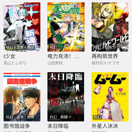
科幻
恋爱
格斗
科幻
科幻
冒险
I少女
电力充沛！！家电美眉
再构筑世界
高山としのり
山田秀树
绫村切人/ナフセ
科幻
战争
剧情
科幻
悬疑
科幻
图书馆战争
末日降临
外星人沐沐