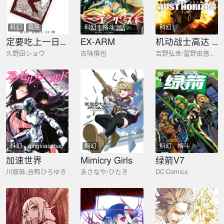
科幻
搞笑
科幻
格斗
科幻
定要吃上一日三餐
EX-ARM
机动战士高达 锈蚀地平线
久野田ショウ
古味慎也
吉野弘幸/富野由悠季/矢立肇/寺田ケンイチ
科幻
qingxiaoshuo
科幻
科幻
格斗
加速世界
Mimicry Girls
绿箭V7
川原砾,合鸭ひろゆき
あさなや/ひたき
DC Comics