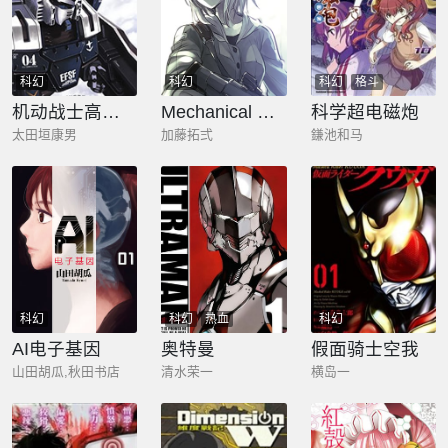
科幻
科幻
科幻
格斗
机动战士高达THUNDERBOLT
Mechanical Buddy Universe
科学超电磁炮
太田垣康男
加藤拓弍
鎌池和马
科幻
科幻
热血
科幻
AI电子基因
奥特曼
假面骑士空我
山田胡瓜,秋田书店
清水荣一
横岛一