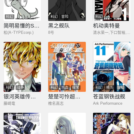
科幻
科幻
冒险
科幻
简明易懂的SCP
黑之舰队
机动奥特曼
松(A･TYPEcorp.)
8号
清水荣一,下口智裕,HERO'S
科幻
战争
科幻
热血
搞笑
科幻
格斗
冒险
银河英雄传说新连载
楚楚可怜超能少女组
苍蓝钢铁战舰
藤崎竜
椎名高志
Ark Performance