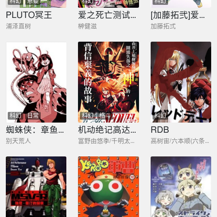
科幻
悬疑
科幻
科幻
PLUTO冥王
爱之死亡测试者
[加藤拓弐]爱丽丝机甲图集
浦泽直树
榊健滋
加藤拓弍
科幻
日常
科幻
格斗
科幻
蜘蛛侠：章鱼女孩
机动绝记高达SEQUEL
RDB
别天荒人
富野由悠季/千明太郎/井上敏树
高树宙/六本顺(六条公园)