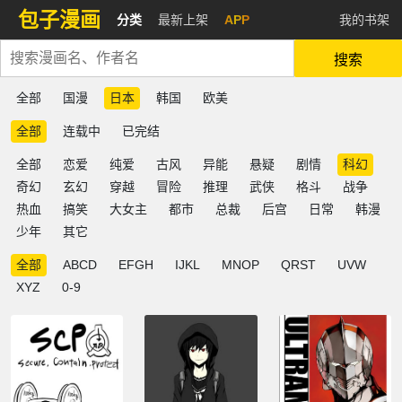
包子漫画
分类
最新上架
APP
我的书架
搜索
全部
国漫
日本
韩国
欧美
全部
连载中
已完结
全部
恋爱
纯爱
古风
异能
悬疑
剧情
科幻
奇幻
玄幻
穿越
冒险
推理
武侠
格斗
战争
热血
搞笑
大女主
都市
总裁
后宫
日常
韩漫
少年
其它
全部
ABCD
EFGH
IJKL
MNOP
QRST
UVW
XYZ
0-9