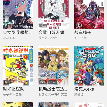
科幻
huanlexiang
科幻
科幻
aiqing
少女型兵器想要成为家人
恋爱自毁人偶
战车椅子
ななてる
键空とみやき
やしろ学
科幻
科幻
jizhan
科幻
时光巡逻队
机动战士高达SEED Astray：天空的皇女
洛克人exe
藤子·F·不二雄
ときた洸一/千叶志宏
鹰岬谅