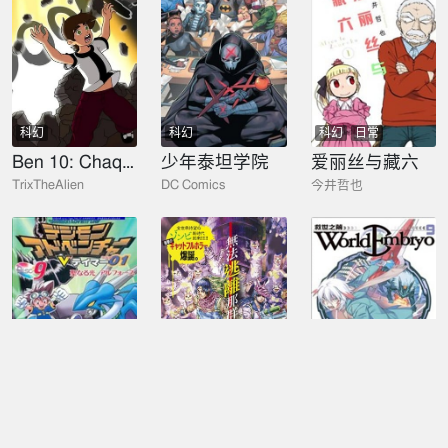
科幻
科幻
科幻
日常
Ben 10: Chaquetrix
少年泰坦学院
爱丽丝与藏六
TrixTheAlien
DC Comics
今井哲也
科幻
科幻
冒险
科幻
热血
冒险
数码兽大冒险V驯兽师01
活死喵之夜
World Embryo~救世之茧~
薮野展也
ホークマン,メカルーツ
森山大辅