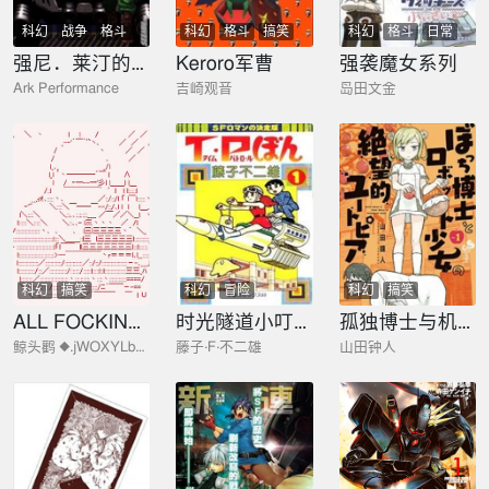
科幻
战争
格斗
科幻
格斗
搞笑
科幻
格斗
日常
奇幻
强尼．莱汀的归来
Keroro军曹
强袭魔女系列
Ark Performance
吉崎观音
岛田文金
科幻
搞笑
科幻
冒险
科幻
搞笑
ALL FOCKING GUYS！
时光隧道小叮当
孤独博士与机械少女
鲸头鹳 ◆.jWOXYLbLo
藤子·F·不二雄
山田钟人