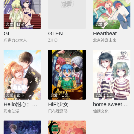
恋爱
日常
恋爱
剧情
恋爱
GL
GLEN
Heartbeat
巧克力の大人
ZIHO
北京神奇未来
恋爱
都市
恋爱
日常
恋爱
玄幻
Hello甜心：许少的小辣妹
HiFi少女
home sweet home
彩京动漫
巴布哩奇咚
仙娱文化