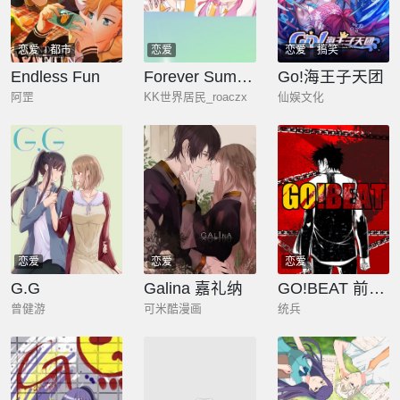
恋爱
都市
恋爱
恋爱
搞笑
Endless Fun
Forever Summer
Go!海王子天团
阿罡
KK世界居民_roaczx
仙娱文化
恋爱
恋爱
恋爱
G.G
Galina 嘉礼纳
GO!BEAT 前进之拳
曾健游
可米酷漫画
统兵