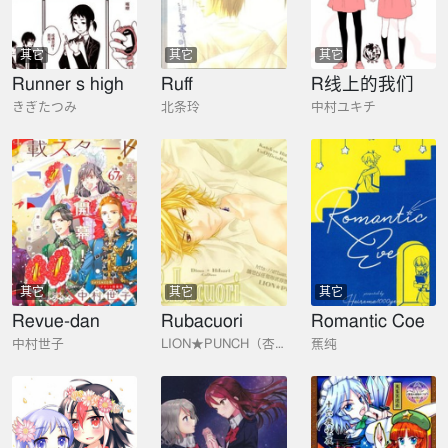
其它
其它
其它
Runner s high
Ruff
R线上的我们
きぎたつみ
北条玲
中村ユキチ
其它
其它
其它
Revue-dan
Rubacuori
Romantic Coe
中村世子
LION★PUNCH（杏）
蕉纯