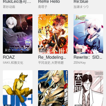
RukiLeo洛可的日常
ReRe Hello
Re:blue
甚妙动画
南塔子
加濑まつり
其它
其它
其它
ROAZ
Re_Modeling改造人之战_R
Rewrite：SIDE-TERRA
IIAKI,和雅文化
平冈滉史,大野将磨
ZEN/Key