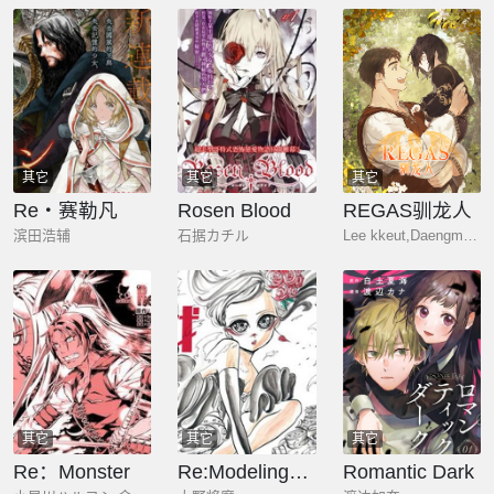
其它
其它
其它
Re‧赛勒凡
Rosen Blood
REGAS驯龙人
滨田浩辅
石据カチル
Lee kkeut,Daengmeong,samk,C&C Revolution Inc.
其它
其它
其它
Re：Monster
Re:Modeling改造人之战
Romantic Dark