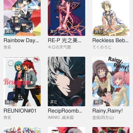
其它
其它
其它
Rainbow Days～侑～（侑全员官方小说）
RE-P 光之美少女同人
Reckless Bebop
佚名
キロの天气图
てくのろじ
其它
其它
其它
REUNION#01
RecipRoomba -Second part
Rainy,Rainy!
佚名
IMINIC ,威未図
金成(四方山)