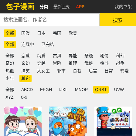
包子漫画
分类
最新上架
APP
我的书架
搜索
全部
国漫
日本
韩国
欧美
全部
连载中
已完结
全部
恋爱
纯爱
古风
异能
悬疑
剧情
科幻
奇幻
玄幻
穿越
冒险
推理
武侠
格斗
战争
热血
搞笑
大女主
都市
总裁
后宫
日常
韩漫
少年
其它
全部
ABCD
EFGH
IJKL
MNOP
QRST
UVW
XYZ
0-9