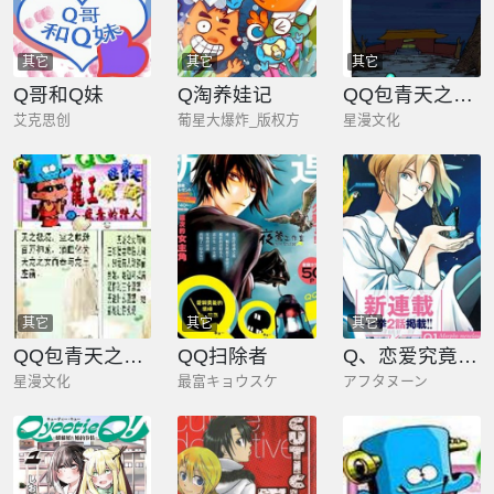
其它
其它
其它
Q哥和Q妹
Q淘养娃记
QQ包青天之大追杀
艾克思创
葡星大爆炸_版权方
星漫文化
其它
其它
其它
QQ包青天之龙王宝藏
QQ扫除者
Q、恋爱究竟是什么呢？
星漫文化
最富キョウスケ
アフタヌーン