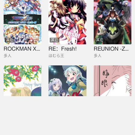
其它
其它
其它
ROCKMAN X DiVE Illusrations
RE：Fresh!
REUNION -ZEGAPAIN ARCHIVE PROJECT-
多人
ほむら王
多人
其它
其它
其它
Rainy tears
ROCK at Me!!!
RE短篇
かじもと
佚名
佚名