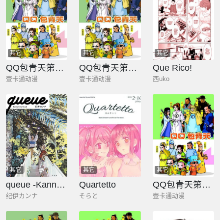
其它
其它
其它
QQ包青天第八册
QQ包青天第五册
Que Rico!
壹卡通动漫
壹卡通动漫
西uko
其它
其它
其它
queue -Kanna Kii artbook-
Quartetto
QQ包青天第一册
纪伊カンナ
そらと
壹卡通动漫