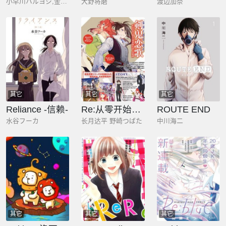
小早川ハルヨシ,金斩儿狐
大野将磨
渡边加奈
其它
其它
其它
Reliance -信赖-
Re:从零开始的异世界生活 外传 剑鬼恋歌
ROUTE END
水谷フーカ
长月达平 野崎つばた
中川海二
其它
其它
其它