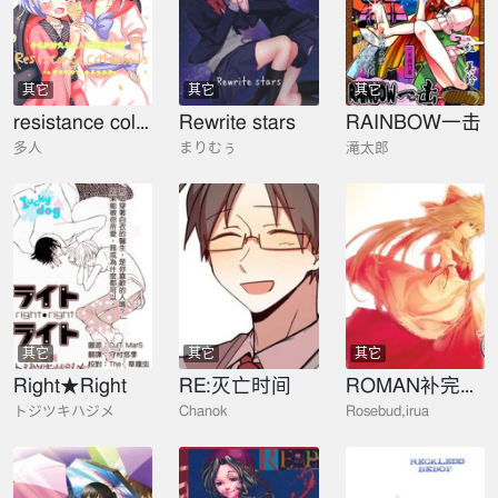
其它
其它
其它
resistance colorfuls
Rewrite stars
RAINBOW一击
多人
まりむぅ
滝太郎
其它
其它
其它
Right★Right
RE:灭亡时间
ROMAN补完计画-希望
トジツキハジメ
Chanok
Rosebud,irua