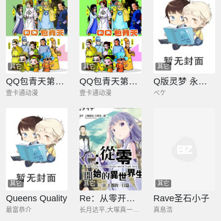
其它
其它
其它
QQ包青天第七册
QQ包青天第四册
Q版灵梦 永远亭的日常
壹卡通动漫
壹卡通动漫
ペケ
其它
其它
其它
Queens Quality
Re：从零开始的异世界生活
Rave圣石小子
最富恭介
长月达平,大塚真一郎,マツセダィチ
真島浩