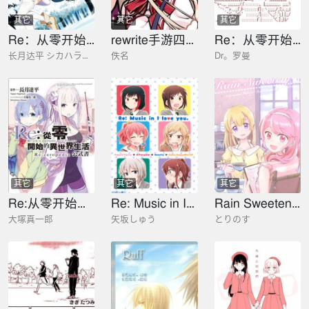
其它
其它
其它
Re：从零开始的异世界生活 冰结之绊
rewrite手游四格宣传漫画
Re：从零开始的绯村剑心异世界生活
长月达平 シカハラミノリ
佚名
Dr。罗曼
其它
其它
其它
Re:从零开始的异世界生活公式书 Re:zeropedia
Re: Music in I love you.
Rain Sweetener
大塚真一郎
矢坂しゅう
とりのす