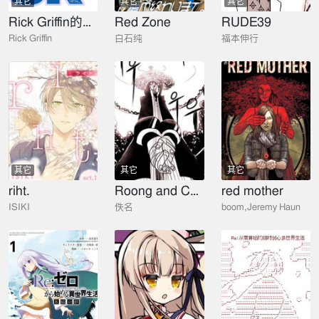
其它
其它
其它
Rick Griffin的手稿
Red Zone
RUDE39
Rick Griffin
白石纯
福本伸行
其它
其它
其它
riht.
Roong and Chris
red mother
ISIKI
佚名
boom,Jeremy Haun