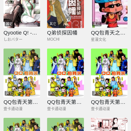
其它
其它
其它
Qyootie Q! -与麒麟娘婚约的那些事-
Q弟侦探因幡
QQ包青天之青天出道
しおバター
MOCHI
星漫文化
其它
其它
其它
QQ包青天第六册
QQ包青天第二册
QQ包青天第三册
壹卡通动漫
壹卡通动漫
壹卡通动漫