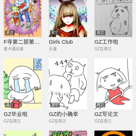
其它
其它
其它
F寺第二部第8册
Girls Club
GZ工作啦
壹卡通动漫
乐漫
GZ在荷兰
其它
其它
其它
GZ毕业啦
GZ的小确幸
GZ写论文
GZ在荷兰
GZ在荷兰
GZ在荷兰