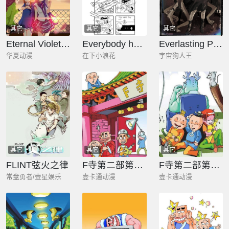
其它
其它
其它
Eternal Violet 以终末者的名字
Everybody hates me
Everlasting Polka 永不停息的波尔卡
华夏动漫
在下小浪花
宇宙狗人王
其它
其它
其它
FLINT弦火之律
F寺第二部第6册
F寺第二部第7册
常盘勇者/壹星娱乐
壹卡通动漫
壹卡通动漫