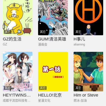
其它
其它
其它
GZ的生活
GUM!清洁英雄
H事儿
GZ
漫画会
aliannng
其它
其它
其它
HEY!TWINS少女
HELLO!北京
Him or Steve
成都平流层科技有限公司
星漫文化
燃冰-加油