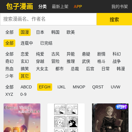
包子漫画
分类
最新上架
APP
我的书架
搜索
全部
国漫
日本
韩国
欧美
全部
连载中
已完结
全部
恋爱
纯爱
古风
异能
悬疑
剧情
科幻
奇幻
玄幻
穿越
冒险
推理
武侠
格斗
战争
热血
搞笑
大女主
都市
总裁
后宫
日常
韩漫
少年
其它
全部
ABCD
EFGH
IJKL
MNOP
QRST
UVW
XYZ
0-9