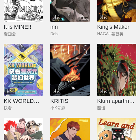
其它
其它
其它
It is MINE!!
inn
King's Maker
漫画会
Dobi
HAGA+姜智英
其它
其它
其它
KK WORLD快看漫次元梦幻世界
KRITIS
Klum apartment
快看
小K先森
臨谶