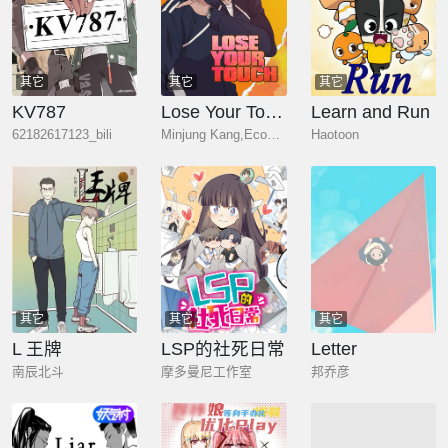
其它
其它
其它
KV787
Lose Your Touch
Learn and Run
62182617123_bili
Minjung Kang,Ecomix Media Company
Haotoon
其它
其它
其它
L 王牌
LSP的社死日常
Letter
南辰北斗
摩多曼尼工作室
邦乔彦