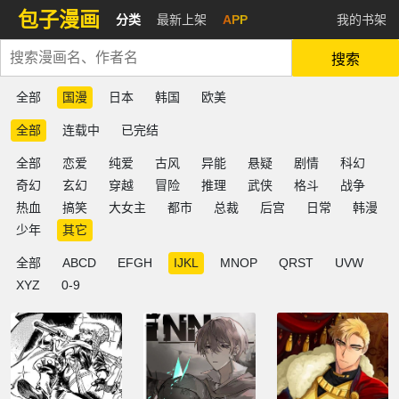
包子漫画
分类
最新上架
APP
我的书架
搜索
全部
国漫
日本
韩国
欧美
全部
连载中
已完结
全部
恋爱
纯爱
古风
异能
悬疑
剧情
科幻
奇幻
玄幻
穿越
冒险
推理
武侠
格斗
战争
热血
搞笑
大女主
都市
总裁
后宫
日常
韩漫
少年
其它
全部
ABCD
EFGH
IJKL
MNOP
QRST
UVW
XYZ
0-9