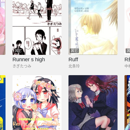
其它
其它
Runner s high
Ruff
R
きぎたつみ
北条玲
中