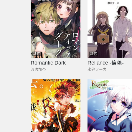
其它
其它
Romantic Dark
Reliance -信赖-
渡边加奈
水谷フーカ