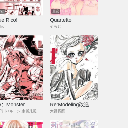
其它
其它
e Rico!
Quartetto
ko
そらと
其它
其它
e：Monster
Re:Modeling改造人之战
早川ハルヨシ,金斩儿狐
大野将磨