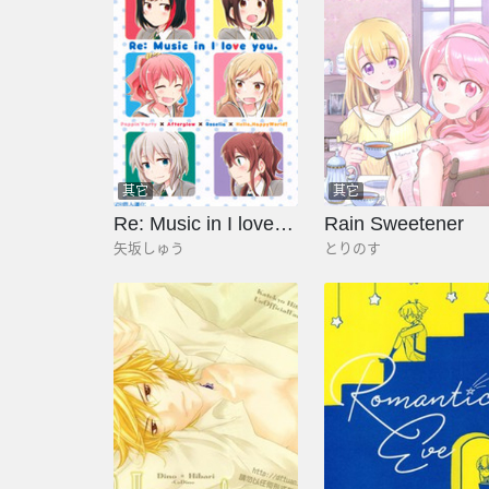
其它
其它
Re: Music in I love you.
Rain Sweetener
矢坂しゅう
とりのす