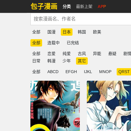
包子漫画
分类
最新上架
APP
全部
国漫
日本
韩国
欧美
全部
连载中
已完结
全部
恋爱
纯爱
古风
异能
悬疑
剧
日常
韩漫
少年
其它
全部
ABCD
EFGH
IJKL
MNOP
QRST