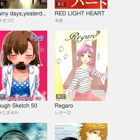
其它
其它
Rainy days,yeaterday
RED LIGHT HEART
ネダコウ
木饼
其它
其它
ugh Sketch 50
Regaro
かじまゆか
レガーロ