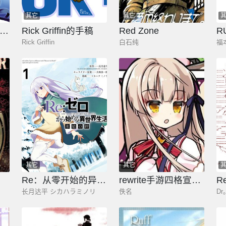
其它
其它
Rewrite：SIDE-TERRA
Rick Griffin的手稿
Red Zone
R
Rick Griffin
白石纯
福
其它
其它
Re：从零开始的异世界生活 冰结之绊
rewrite手游四格宣传漫画
长月达平 シカハラミノリ
佚名
D