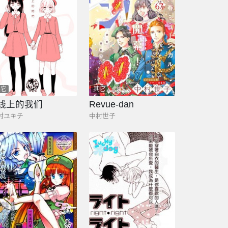
其它
其它
线上的我们
Revue-dan
村ユキチ
中村世子