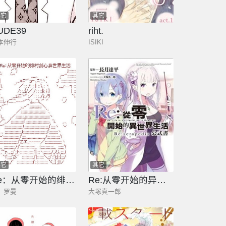
其它
其它
UDE39
riht.
本伸行
ISIKI
其它
其它
Re：从零开始的绯村剑心异世界生活
Re:从零开始的异世界生活公式书 Re:zeropedia
r。罗曼
大塚真一郎