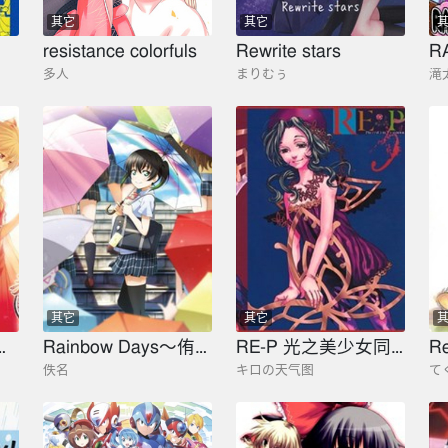
其它
其它
resistance colorfuls
Rewrite stars
R
多人
まりむぅ
滝
其它
其它
补完计画-希望
Rainbow Days～侑～（侑全员官方小说）
RE-P 光之美少女同人
Re
佚名
キロの天气图
て