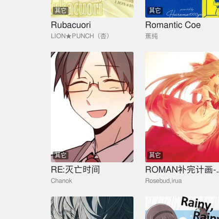
其它
其它
Rubacuori
Romantic Coe
LION★PUNCH（杏）
蕉纯
其它
其它
RE:灭亡时间
ROMAN
Chanok
Rosebud,irua