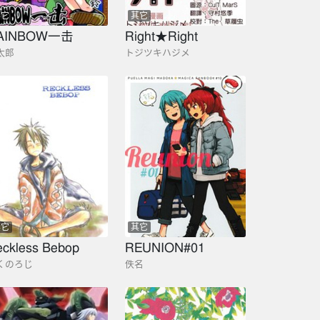
其它
其它
AINBOW一击
Right★Right
太郎
トジツキハジメ
其它
其它
ckless Bebop
REUNION#01
くのろじ
佚名