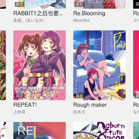
其它
其它
RABBIT1之后也要继续传达
Re.Blooming
鱼屋。(あいなめ)
MeokMul
ヨ
其它
其它
R
REPEAT!
Rough maker
Ro
上林真
松本文
な