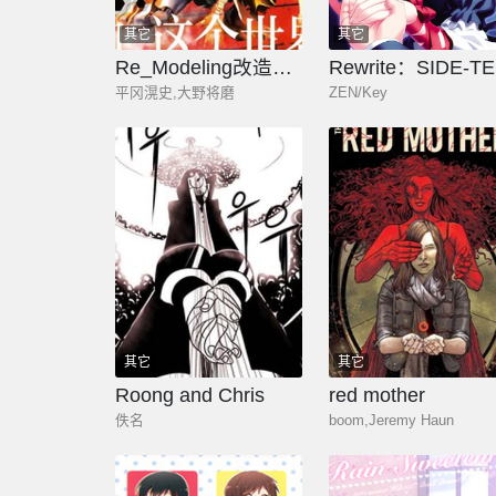
其它
其它
Re_Modeling改造人之战_R
平冈滉史,大野将磨
ZEN/Key
其它
其它
Roong and Chris
red mother
佚名
boom,Jeremy Haun