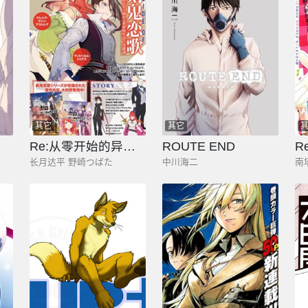
其它
其它
Re:从零开始的异世界生活 外传 剑鬼恋歌
ROUTE END
Re
长月达平 野崎つばた
中川海二
南