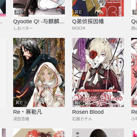
其它
其它
是什么呢？
Qyootie Q! -与麒麟娘婚约的那些事-
Q弟侦探因幡
Qu
しおバター
MOCHI
西u
其它
其它
Re‧赛勒凡
Rosen Blood
R
滨田浩辅
石据カチル
小