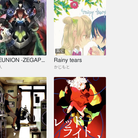
其它
其它
REUNION -ZEGAPAIN ARCHIVE PROJECT-
Rainy tears
人
かじもと