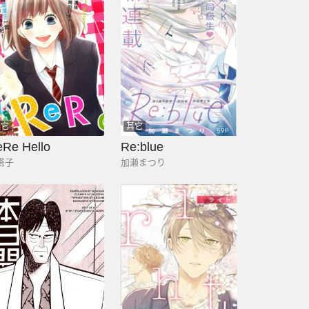
其它
其它
Re Hello
Re:blue
塔子
加濑まつり