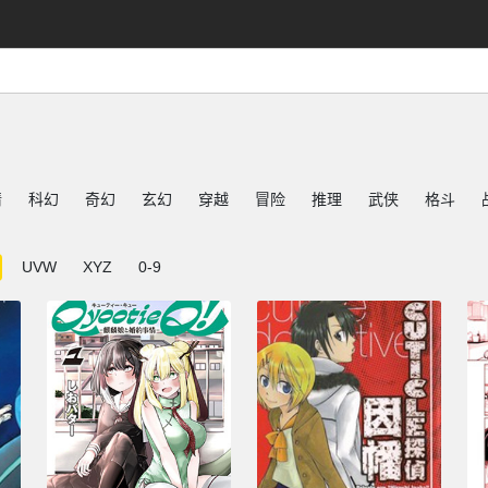
情
科幻
奇幻
玄幻
穿越
冒险
推理
武侠
格斗
UVW
XYZ
0-9