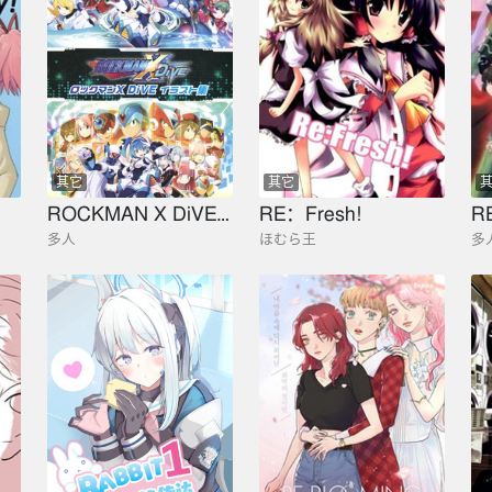
其它
其它
ROCKMAN X DiVE Illusrations
RE：Fresh!
多人
ほむら王
多