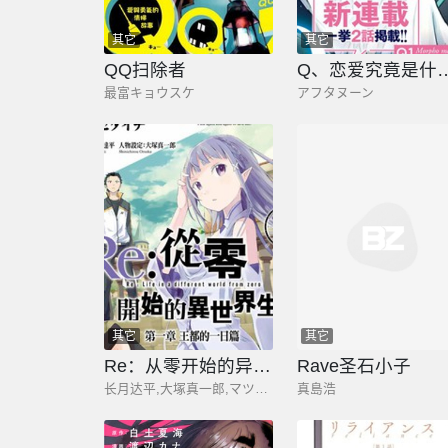
其它
其它
QQ扫除者
Q、恋爱究竟
最富キョウスケ
アフタヌーン
其它
其它
Re：从零开始的异世界生活
Rave圣石小子
长月达平,大塚真一郎,マツセダィチ
真島浩