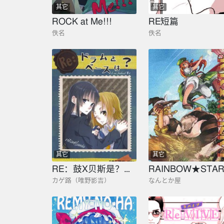
其它
其它
ROCK at Me!!!
RE短篇
佚名
佚名
其它
其它
RE：鼓X贝斯是？夫妇！
RAINBOW★STA
カゲ路（唯野影吉）
なんとか屋