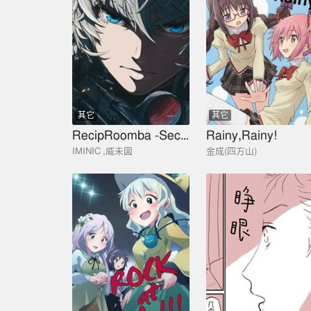
其它
其它
RecipRoomba -Second part
Rainy,Rainy!
IMINIC ,威未図
金成(四方山)