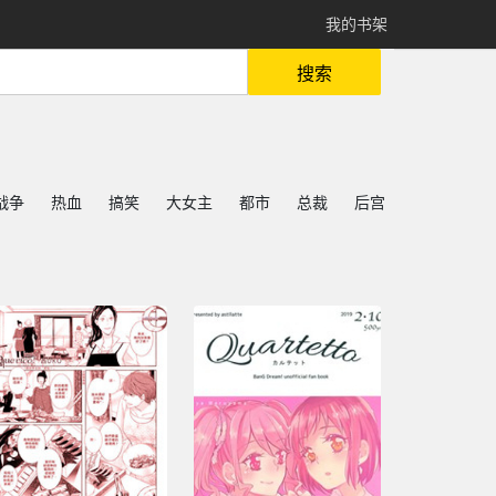
我的书架
搜索
战争
热血
搞笑
大女主
都市
总裁
后宫