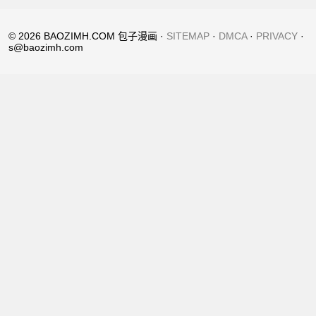
© 2026 BAOZIMH.COM 包子漫画 ·
SITEMAP
·
DMCA
·
PRIVACY
·
s@baozimh.com