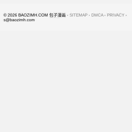
© 2026 BAOZIMH.COM 包子漫画 ·
SITEMAP
·
DMCA
·
PRIVACY
·
s@baozimh.com