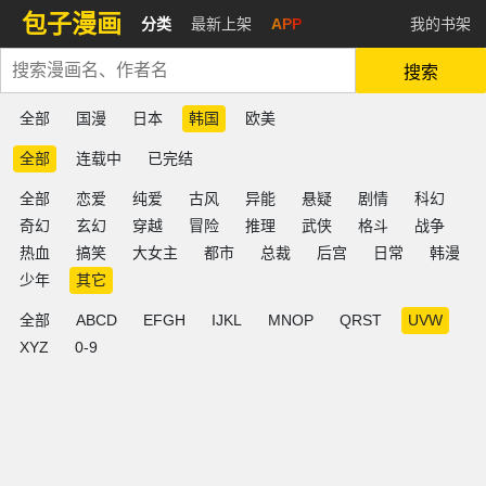
包子漫画
分类
最新上架
APP
我的书架
搜索
全部
国漫
日本
韩国
欧美
全部
连载中
已完结
全部
恋爱
纯爱
古风
异能
悬疑
剧情
科幻
奇幻
玄幻
穿越
冒险
推理
武侠
格斗
战争
热血
搞笑
大女主
都市
总裁
后宫
日常
韩漫
少年
其它
全部
ABCD
EFGH
IJKL
MNOP
QRST
UVW
XYZ
0-9