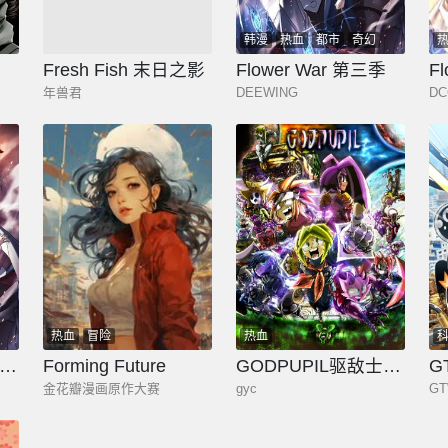
热血
悬疑
韩漫
热血
都市
奇幻
少年
玄幻
Fresh Fish 末日之影
Flower War 第三季
年兽君
DEEWING
DC
热血
冒险
热血
lower War 第三季 The Beginning
Forming Future
GODPUPIL驱敌士之眼
G
金花瓣漫画原作大赛
gyc
G