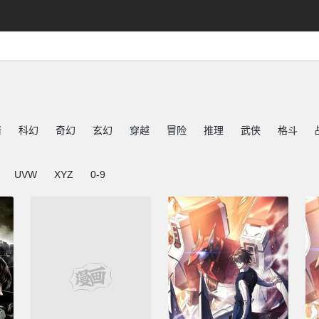
情
科幻
奇幻
玄幻
穿越
冒险
推理
武侠
格斗
UVW
XYZ
0-9