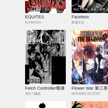
热血
冒险
玄幻
科幻
异能
热血
剧情
EQUITES
Faceless
fly©MAGIA
鲜漫文化
热血
奇幻
热血
Fetch Controller噬魂
F
何乐飞猫君
DEEWING,DCCENT