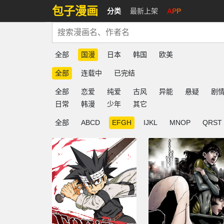
包子漫画
分类
最新上架
APP
全部
国漫
日本
韩国
欧美
全部
连载中
已完结
全部
恋爱
纯爱
古风
异能
悬疑
剧
日常
韩漫
少年
其它
全部
ABCD
EFGH
IJKL
MNOP
QRST