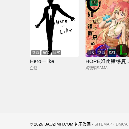
热血
搞笑
日常
恋爱
热血
悬疑
Hero—like
HOPE如此错
企鹅
嫣琉璃SAMA
© 2026 BAOZIMH.COM 包子漫画 ·
SITEMAP
·
DMCA