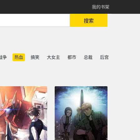
我的书架
搜索
战争
热血
搞笑
大女主
都市
总裁
后宫