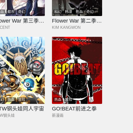
热血
都市
奇幻
科幻
韩漫
热血
奇幻
少年
玄幻
Flower War 第三季 - The Beginning
Flower War 第二季 - 钢铁穹顶
CENT
KIM KANGWON
科幻
热血
冒险
热血
冒险
TW钢头娃同人宇宙
GO!BEAT前进之拳
TW钢头娃
新漫画