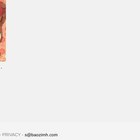
综复杂的GAL
·
PRIVACY
· s@baozimh.com