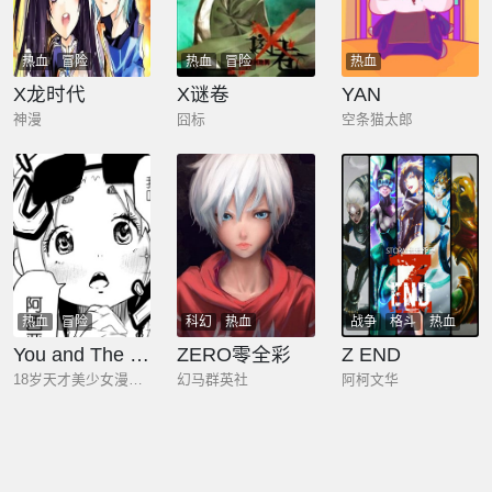
热血
冒险
热血
冒险
热血
X龙时代
X谜卷
YAN
神漫
囧标
空条猫太郎
热血
冒险
科幻
热血
战争
格斗
热血
You and The Word
ZERO零全彩
Z END
18岁天才美少女漫画家
幻马群英社
阿柯文华