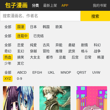
包子漫画
分类
最新上架
APP
我的书架
搜索
全部
国漫
日本
韩国
欧美
全部
连载中
已完结
全部
恋爱
纯爱
古风
异能
悬疑
剧情
科幻
奇幻
玄幻
穿越
冒险
推理
武侠
格斗
战争
热血
搞笑
大女主
都市
总裁
后宫
日常
韩漫
少年
其它
全部
ABCD
EFGH
IJKL
MNOP
QRST
UVW
XYZ
0-9