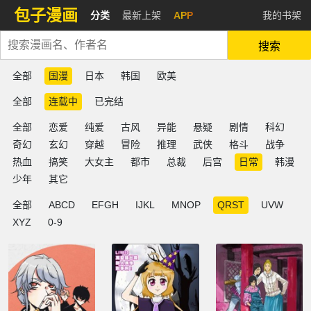
包子漫画
分类
最新上架
APP
我的书架
搜索
全部
国漫
日本
韩国
欧美
全部
连载中
已完结
全部
恋爱
纯爱
古风
异能
悬疑
剧情
科幻
奇幻
玄幻
穿越
冒险
推理
武侠
格斗
战争
热血
搞笑
大女主
都市
总裁
后宫
日常
韩漫
少年
其它
全部
ABCD
EFGH
IJKL
MNOP
QRST
UVW
XYZ
0-9