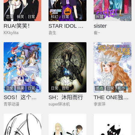
恋爱
搞笑
日常
科幻
日常
日常
RUA!笑笑！
STAR IDOL 星际偶像
sister
KKkylita
袁生
崔~
恋爱
搞笑
日常
日常
冒险
热血
日常
都市
奇幻
SOS！这个学校没人类
SH：沐阳而行
THE ONE独领风骚
青葶动漫
super碎冰机
李崇萍