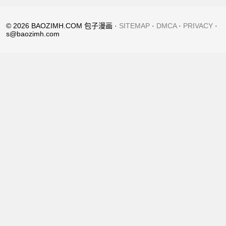
© 2026 BAOZIMH.COM 包子漫画 ·
SITEMAP
·
DMCA
·
PRIVACY
·
s@baozimh.com