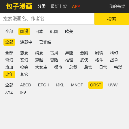
包子漫画
分类
最新上架
APP
我的书架
搜索
全部
国漫
日本
韩国
欧美
全部
连载中
已完结
全部
恋爱
纯爱
古风
异能
悬疑
剧情
科幻
奇幻
玄幻
穿越
冒险
推理
武侠
格斗
战争
热血
搞笑
大女主
都市
总裁
后宫
日常
韩漫
少年
其它
全部
ABCD
EFGH
IJKL
MNOP
QRST
UVW
XYZ
0-9