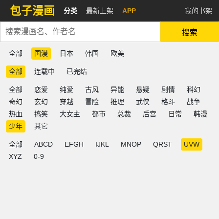
包子漫画
分类
最新上架
APP
我的书架
搜索
全部
国漫
日本
韩国
欧美
全部
连载中
已完结
全部
恋爱
纯爱
古风
异能
悬疑
剧情
科幻
奇幻
玄幻
穿越
冒险
推理
武侠
格斗
战争
热血
搞笑
大女主
都市
总裁
后宫
日常
韩漫
少年
其它
全部
ABCD
EFGH
IJKL
MNOP
QRST
UVW
XYZ
0-9