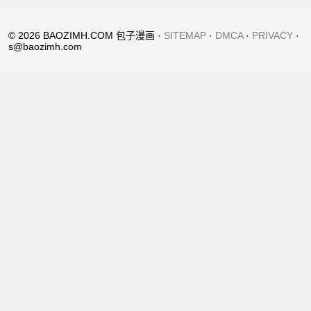
© 2026 BAOZIMH.COM 包子漫画 ·
SITEMAP
·
DMCA
·
PRIVACY
·
s@baozimh.com