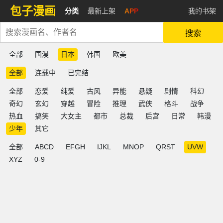
包子漫画
分类
最新上架
APP
我的书架
搜索
全部
国漫
日本
韩国
欧美
全部
连载中
已完结
全部
恋爱
纯爱
古风
异能
悬疑
剧情
科幻
奇幻
玄幻
穿越
冒险
推理
武侠
格斗
战争
热血
搞笑
大女主
都市
总裁
后宫
日常
韩漫
少年
其它
全部
ABCD
EFGH
IJKL
MNOP
QRST
UVW
XYZ
0-9