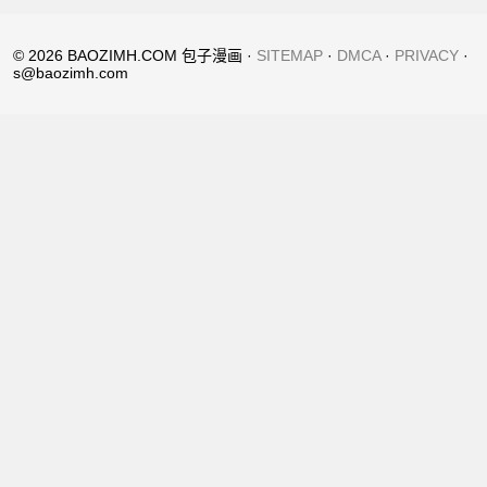
© 2026 BAOZIMH.COM 包子漫画 ·
SITEMAP
·
DMCA
·
PRIVACY
·
s@baozimh.com