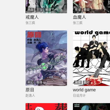
热血
冒险
推理
推理
悬疑
戒魔人
血魔人
张三疯
张三疯
科幻
推理
推理
悬疑
原目
world game
赵逸人
日设月计