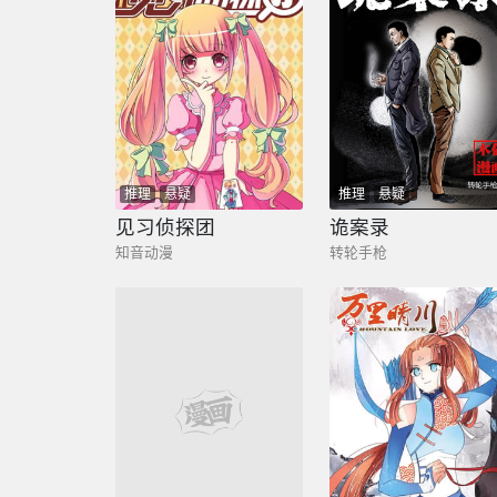
推理
悬疑
推理
悬疑
见习侦探团
诡案录
知音动漫
转轮手枪