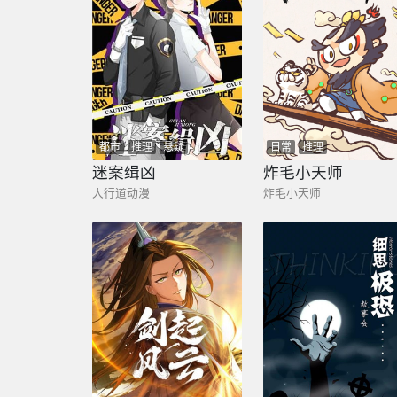
都市
推理
悬疑
日常
推理
迷案缉凶
炸毛小天师
大行道动漫
炸毛小天师