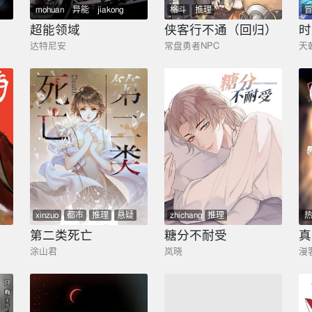
mohuan
异能
jiakong
格斗
推理
推理
悬疑
超能领域
侠客行不通（回归）
时
达特尼安
常盘勇者NPC
天
xinzuo
都市
推理
悬疑
zhichang
推理
第二类死亡
糖分不耐受
真
涂山君
岚晓
漫