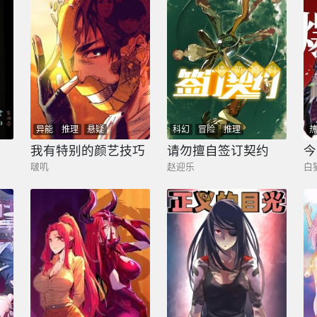
异能
推理
悬疑
科幻
冒险
推理
我有特别的颜艺技巧
请勿擅自签订契约
今
啵叽
赵迎乐
白