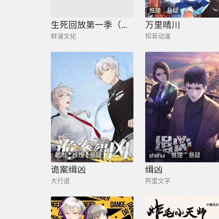
liangxian
推理
悬疑
推理
悬疑
生死回放第一季（死亡回放）
万里晴川
鲜漫文化
知音动漫
都市
推理
悬疑
shehui
推理
悬疑
诡案缉凶
缉凶
大行道
阿里文学