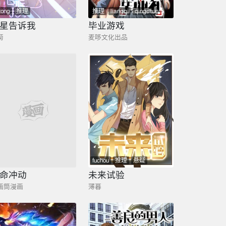
tong
推理
推理
liangqi
qingchun
xiaoyuan
悬疑
星告诉我
毕业游戏
菊
麦哆文化出品
推理
悬疑
fuchou
推理
悬疑
命冲动
未来试验
画筒漫画
薄暮