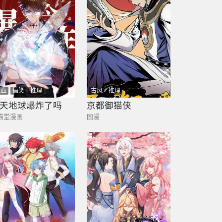
热血
搞笑
推理
古风
推理
天地球爆炸了吗
京都御猫侠
猫堂漫画
国漫