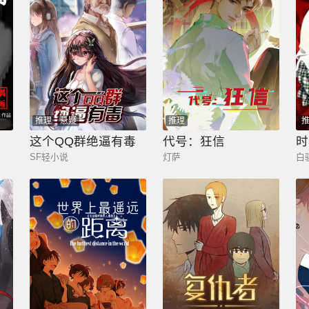
推理
悬疑
推理
这个QQ群绝逼有毒
代号：狂信
时
SF轻小说
灯萨
白