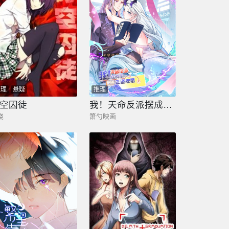
推理
悬疑
推理
空囚徒
我！天命反派摆成了正道老祖
骁
箫勺映画