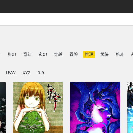
情
科幻
奇幻
玄幻
穿越
冒险
推理
武侠
格斗
UVW
XYZ
0-9