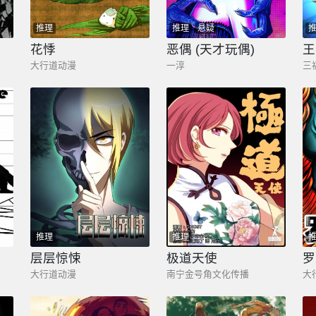
推理
推理
悬疑
花悸
恶偶 (天才玩偶)
大行道动漫
一淳
三
推理
推理
层层惊悚
极道天使
罗
大行道动漫
南宁金号角文化传播
大