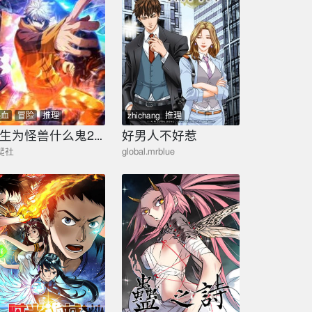
热血
冒险
推理
zhichang
推理
重生为怪兽什么鬼2：兽神崛起
好男人不好惹
爬社
global.mrblue