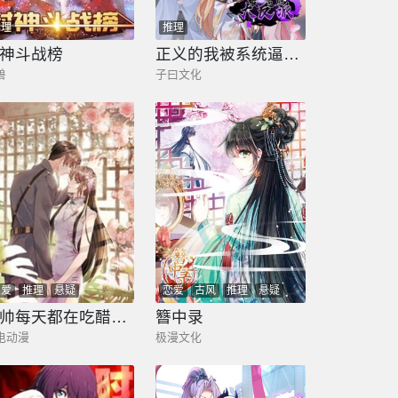
推理
推理
神斗战榜
正义的我被系统逼成大反派
兽
子曰文化
恋爱
推理
悬疑
恋爱
古风
推理
悬疑
少帅每天都在吃醋2:少帅是醋精
簪中录
电动漫
极漫文化