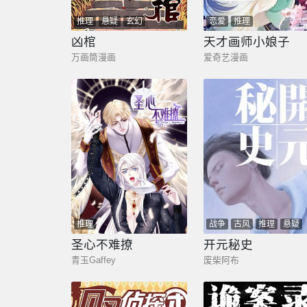
推理
悬疑
玄幻
恋爱
推理
凶棺
天才画师小娘子
万画筒漫画
爱奇艺漫画
推理
战争
古风
推理
悬疑
圣心不难撩
开元秘史
青玉Gaffey
废柴阿布