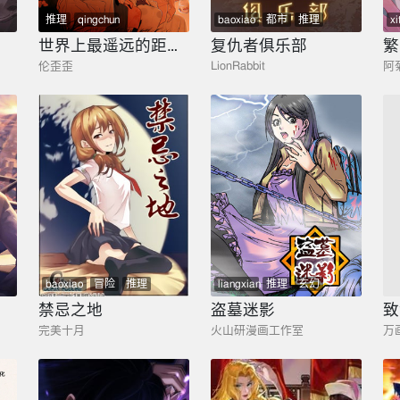
推理
qingchun
baoxiao
都市
推理
xi
世界上最遥远的距离漫画
复仇者俱乐部
繁
伦歪歪
LionRabbit
阿
baoxiao
冒险
推理
liangxian
推理
玄幻
禁忌之地
盗墓迷影
致
完美十月
火山研漫画工作室
万