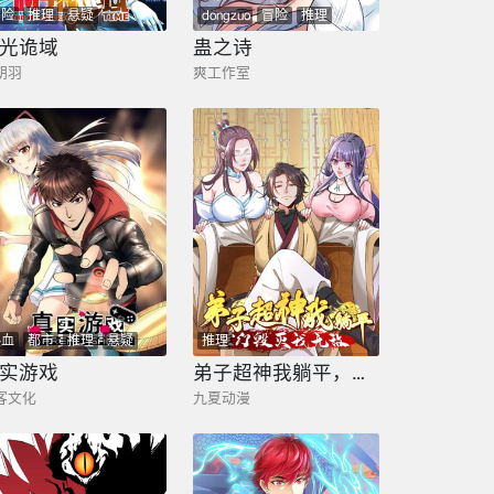
冒险
推理
悬疑
dongzuo
冒险
推理
光诡域
蛊之诗
朝羽
爽工作室
热血
都市
推理
悬疑
推理
实游戏
弟子超神我躺平，宗门毁灭我无敌
客文化
九夏动漫