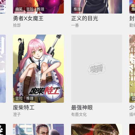
搞笑
冒险
推理
推理
勇者X女魔王
正义的目光
封
拾部
一番
勤
冒险
推理
推理
废柴特工
最强神眼
澄子
有鹿文化
插