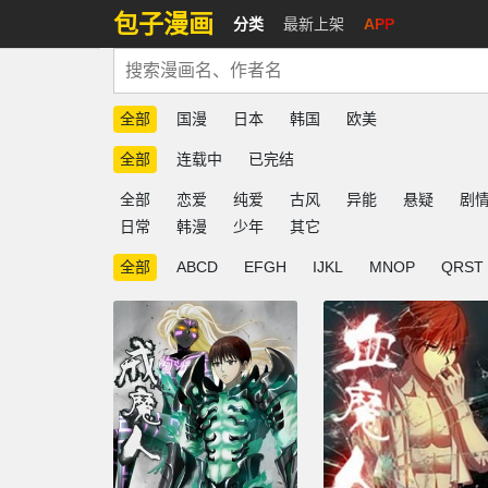
包子漫画
分类
最新上架
APP
全部
国漫
日本
韩国
欧美
全部
连载中
已完结
全部
恋爱
纯爱
古风
异能
悬疑
剧
日常
韩漫
少年
其它
全部
ABCD
EFGH
IJKL
MNOP
QRST