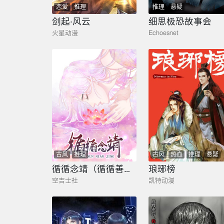
恋爱
推理
推理
悬疑
剑起·风云
细思极恐故事会
火星动漫
Echoesnet
古风
推理
古风
热血
推理
悬疑
循循念靖（循循善诱、鹿鸣曲）
琅琊榜
空吉士社
凯特动漫