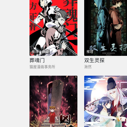
推理
悬疑
推理
葬魂门
双生灵探
猫屋漫画事务所
湫然