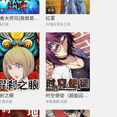
推理
推理
王者大师兄(我就是不按套路出牌
红雾
福互娱
A4漫业滴水工坊
推理
科幻
推理
刹之眼
时空使徒（超能囚徒）
行道动漫
本格漫画-白骁