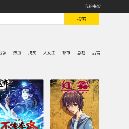
我的书架
搜索
战争
热血
搞笑
大女主
都市
总裁
后宫