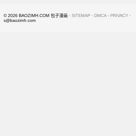
© 2026 BAOZIMH.COM 包子漫画 ·
SITEMAP
·
DMCA
·
PRIVACY
·
s@baozimh.com