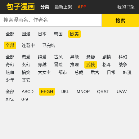
包子漫画
分类
最新上架
APP
我的书架
搜索
全部
国漫
日本
韩国
欧美
全部
连载中
已完结
全部
恋爱
纯爱
古风
异能
悬疑
剧情
科幻
奇幻
玄幻
穿越
冒险
推理
武侠
格斗
战争
热血
搞笑
大女主
都市
总裁
后宫
日常
韩漫
少年
其它
全部
ABCD
EFGH
IJKL
MNOP
QRST
UVW
XYZ
0-9