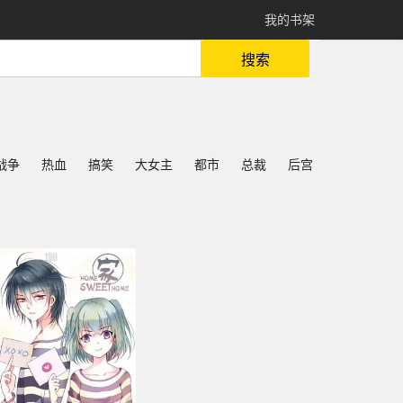
我的书架
搜索
战争
热血
搞笑
大女主
都市
总裁
后宫