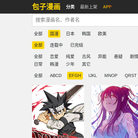
包子漫画
分类
最新上架
APP
全部
国漫
日本
韩国
欧美
全部
连载中
已完结
全部
恋爱
纯爱
古风
异能
悬疑
剧
日常
韩漫
少年
其它
全部
ABCD
EFGH
IJKL
MNOP
QRST