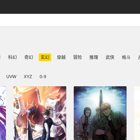
情
科幻
奇幻
玄幻
穿越
冒险
推理
武侠
格斗
UVW
XYZ
0-9