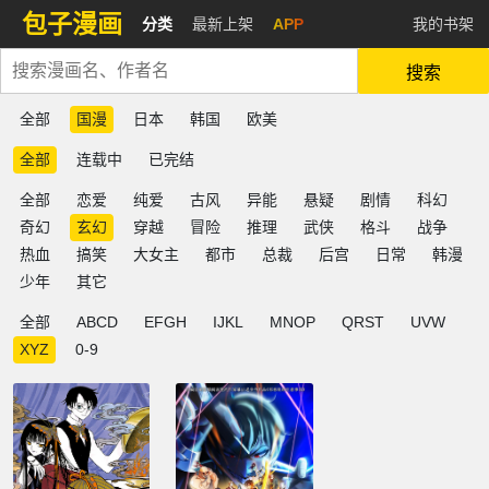
包子漫画
分类
最新上架
APP
我的书架
搜索
全部
国漫
日本
韩国
欧美
全部
连载中
已完结
全部
恋爱
纯爱
古风
异能
悬疑
剧情
科幻
奇幻
玄幻
穿越
冒险
推理
武侠
格斗
战争
热血
搞笑
大女主
都市
总裁
后宫
日常
韩漫
少年
其它
全部
ABCD
EFGH
IJKL
MNOP
QRST
UVW
XYZ
0-9