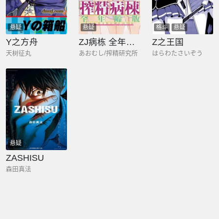
悬疑
悬疑
格斗
悬疑
Y之方舟
ZJ病栋 全年龄版
Z之王国
天树征丸
あおむし/搾精研究所
はらわたさいぞう
悬疑
ZASHISU
森田真法