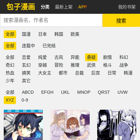
包子漫画
分类
最新上架
APP
我的书架
搜索
全部
国漫
日本
韩国
欧美
全部
连载中
已完结
全部
恋爱
纯爱
古风
异能
悬疑
剧情
科幻
奇幻
玄幻
穿越
冒险
推理
武侠
格斗
战争
热血
搞笑
大女主
都市
总裁
后宫
日常
韩漫
少年
其它
全部
ABCD
EFGH
IJKL
MNOP
QRST
UVW
XYZ
0-9