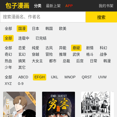
包子漫画
分类
最新上架
APP
我的书架
搜索
全部
国漫
日本
韩国
欧美
全部
连载中
已完结
全部
恋爱
纯爱
古风
异能
悬疑
剧情
科幻
奇幻
玄幻
穿越
冒险
推理
武侠
格斗
战争
热血
搞笑
大女主
都市
总裁
后宫
日常
韩漫
少年
其它
全部
ABCD
EFGH
IJKL
MNOP
QRST
UVW
XYZ
0-9