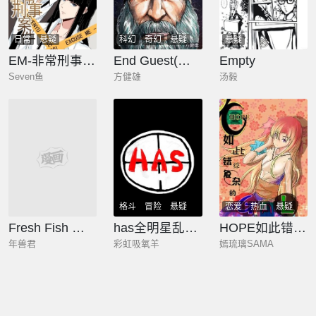
日常
悬疑
科幻
奇幻
悬疑
悬疑
EM-非常刑事案件
End Guest(穷客)
Empty
Seven鱼
方健雄
汤毅
热血
悬疑
格斗
冒险
悬疑
恋爱
热血
悬疑
Fresh Fish 末日之影
has全明星乱斗（草稿版）
HOPE如此错综复杂的GAL
年兽君
彩虹吸氧羊
嫣琉璃SAMA