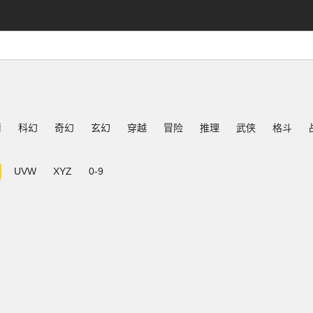
情
科幻
奇幻
玄幻
穿越
冒险
推理
武侠
格斗
UVW
XYZ
0-9