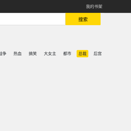
我的书架
搜索
战争
热血
搞笑
大女主
都市
总裁
后宫