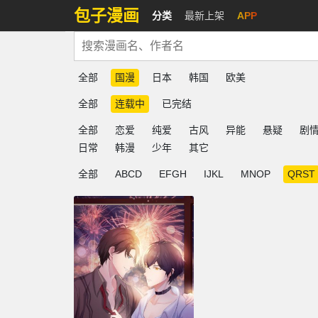
包子漫画
分类
最新上架
APP
全部
国漫
日本
韩国
欧美
全部
连载中
已完结
全部
恋爱
纯爱
古风
异能
悬疑
剧
日常
韩漫
少年
其它
全部
ABCD
EFGH
IJKL
MNOP
QRST