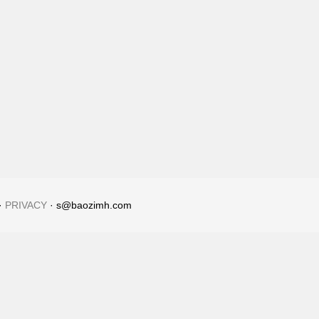
·
PRIVACY
· s@baozimh.com