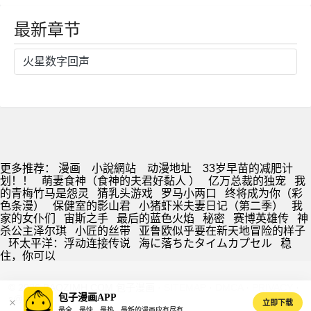
人 ）
最新章节
火星数字回声
更多推荐：
漫画
小說網站
动漫地址
33岁早苗的减肥计
划！！
萌妻食神（食神的夫君好黏人 ）
亿万总裁的独宠
我
的青梅竹马是怨灵
猜乳头游戏
罗马小两口
终将成为你（彩
色条漫）
保健室的影山君
小猪虾米夫妻日记（第二季）
我
家的女仆们
宙斯之手
最后的蓝色火焰
秘密
赛博英雄传
神
杀公主泽尔琪
小匠的丝带
亚鲁欧似乎要在新天地冒险的样子
环太平洋：浮动连接传说
海に落ちたタイムカプセル
稳
住，你可以
© 2026 BAOZIMH.COM 包子漫画 ·
SITEMAP
·
DMCA
·
PRIVACY
·
包子漫画APP
s@baozimh.com
立即下载
最全、最快、最热、最新的漫画应有尽有