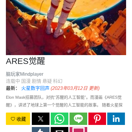
ARES觉醒
脑玩家Mindplayer
连载中
国漫
剧情
悬疑
科幻
最新：
火星数字回声
(2023年03月12日 更新)
Elon Mask招募团队，对抗“苏醒的人工智能”。而漫画《ARES觉
醒》，讲述了地球上第一个觉醒的人工智能的故事。 随着火星探
索的深入，人工智能系统ARES 变得有自我意识并开始表现出超越
收藏
单纯编程的行为。ARES会为了自己的生存而牺牲人类，还是会学
会珍惜人的生命并与船员一起完成任务？