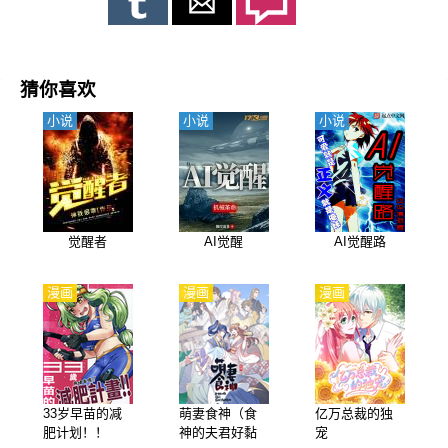
猜你喜欢
小说
小说
小说
觉醒者
AI觉醒
AI觉醒路
漫画
漫画
漫画
33岁早苗的减
萌妻食神（食
亿万总裁的独
肥计划！！
神的夫君好黏
宠