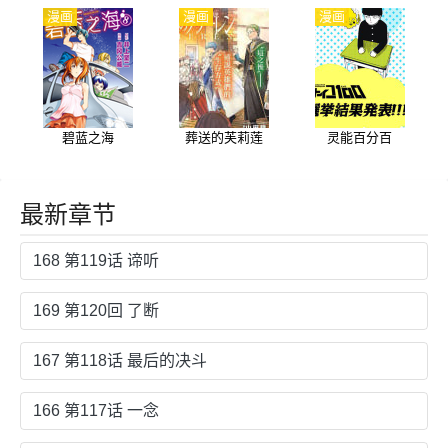
漫画
漫画
漫画
碧蓝之海
葬送的芙莉莲
灵能百分百
最新章节
168 第119话 谛听
169 第120回 了断
167 第118话 最后的决斗
166 第117话 一念