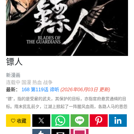
镖人
新漫画
连载中
国漫
热血
战争
最新：
168 第119话 谛听
(2026年06月03日 更新)
“镖”，指的是受雇的武夫，其保护的目标，亦指官府悬赏通缉的目
标。隋末民乱前夕，江湖上掀起了一阵腥风血雨，各路人马的恩怨
情仇逐渐展开。
收藏