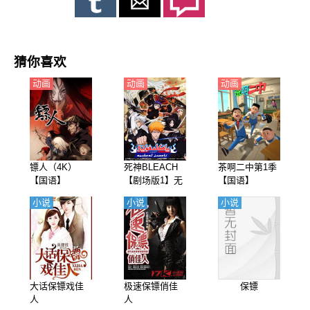
猜你喜欢
动画
动画
动画
镖人（4K）
死神BLEACH
茶啊二中第1季
【国语】
【剧场版1】无
【国语】
人的回忆（境
小说
小说
小说
界剧场版 别处
的记忆、无人
的记忆）【日
语】
大话保镖戏佳
极速保镖俏佳
保镖
人
人