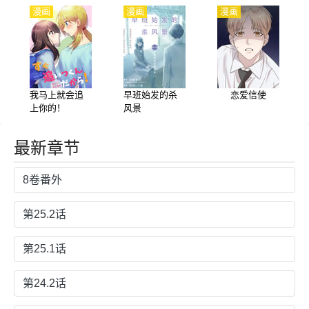
漫画
漫画
漫画
我马上就会追
早班始发的杀
恋爱信使
上你的！
风景
最新章节
8卷番外
第25.2话
第25.1话
第24.2话