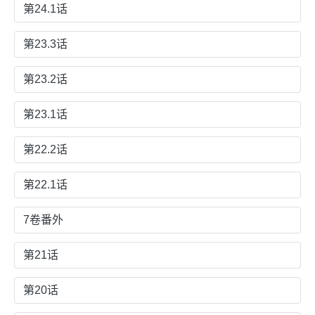
第24.1话
第23.3话
第23.2话
第23.1话
第22.2话
第22.1话
7卷番外
第21话
第20话