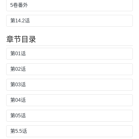
5卷番外
第14.2话
章节目录
第01话
第02话
第03话
第04话
第05话
第5.5话