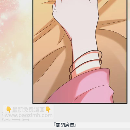
『關閉廣告』