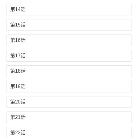
第14话
第15话
第16话
第17话
第18话
第19话
第20话
第21话
第22话