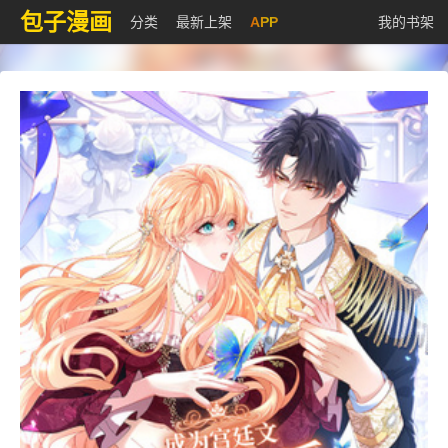
包子漫画
分类
最新上架
APP
我的书架