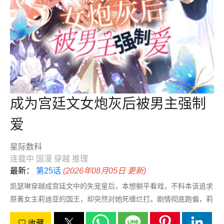
成为宫廷文女炮灰后被男主强制
爱
星际数科
连载中
国漫
穿越
推理
最新：
第25话
(2026年08月05日 更新)
凯瑟琳穿越成宫廷文中的失宠皇后，本想躺平看戏，不料本该追求
原著女主莉迪亚的国王，却突然对她死缠烂打。剧情彻底跑偏，莉
迪亚因此黑化，屡次陷害追杀，誓要夺回一切。面对国王的步步紧
收藏