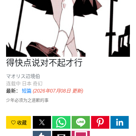
得快点说对不起才行
マオリス辺境伯
连载中
日本
奇幻
最新：
短篇
(2026年07月08日 更新)
少年必须为之道歉的事
收藏