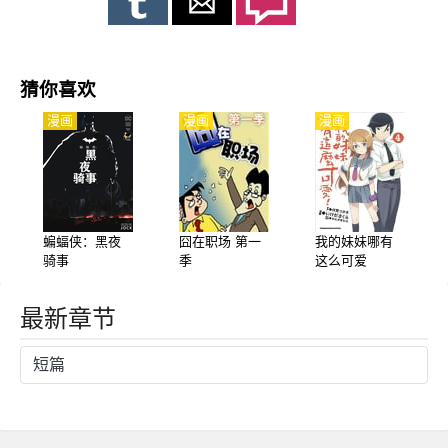
猜你喜欢
漫画
漫画
漫画
蝙蝠侠：黑夜
囧在职场 第一
我的妹妹哪有
骑事
季
这么可爱
最新章节
短篇