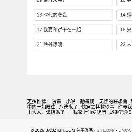
09 狼群来袭！
10 
13 时代的悲哀
14 
17 我要和饼干在一起
18 
21 峡谷惊魂
22 
更多推荐：
漫畫
小说
動畫網
无忧的狂想曲
中的一如既往
八德来了
快穿之拯救轶事
你与我
王大人、该结婚了！
我家上仙爱吃醋
战姬完食Sy
© 2026 BAOZIMH.COM 包子漫画 ·
SITEMAP
·
DMCA