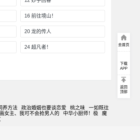
12 妙手回春
16 前往境山！
20 龙的传人
去首页
24 超凡者！
下载
APP
返回
顶部
饲养方法
政治婚姻也要谈恋爱
桃之味
一如既往
画女主、我可不会抢男人的
中华小厨师！极
魔
友