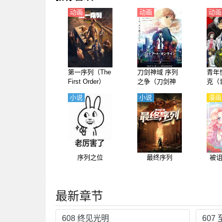
动画
动画
动画
第一序列（The
刀剑神域 序列
青年
First Order）
之争（刀剑神
克（
【国语】
域 -序列争战-）
秦博
小说
小说
漫画
【剧场版】
语】
【日语】
序列之位
最终序列
被
最新章节
608 终见光明
607