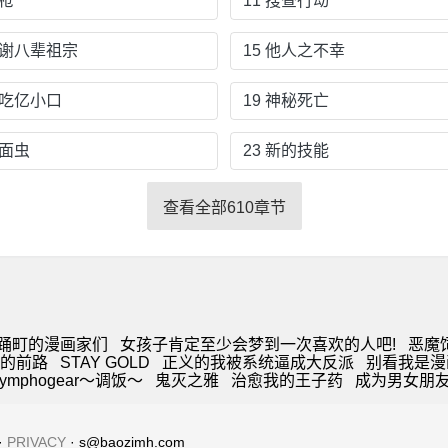
夺枪
11 搜查行动
感谢八辈祖宗
15 他人之不幸
只吃亿小口
19 神秘死亡
人面虫
23 新的技能
查看全部610章节
踊町的漫画家们
女孩子肯定至少会梦到一次喜欢的人吧!
恶魔
的前路
STAY GOLD
正义的我被系统逼成大反派
别看我是漫
mphogear～调饭～
鬼灭之雅
治愈我的王子药
成为男女朋
·
PRIVACY
· s@baozimh.com