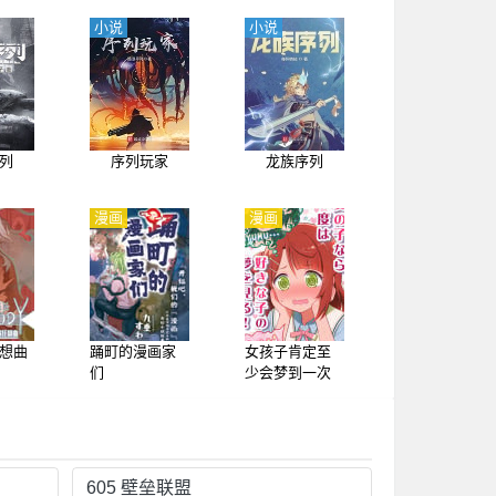
小说
小说
列
序列玩家
龙族序列
漫画
漫画
想曲
踊町的漫画家
女孩子肯定至
们
少会梦到一次
喜欢的人吧!
605 壁垒联盟