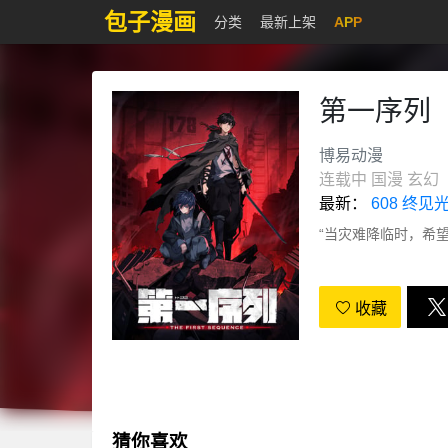
包子漫画
分类
最新上架
APP
第一序列
博易动漫
连载中
国漫
玄幻
最新：
608 终见
“当灾难降临时，希
收藏
猜你喜欢