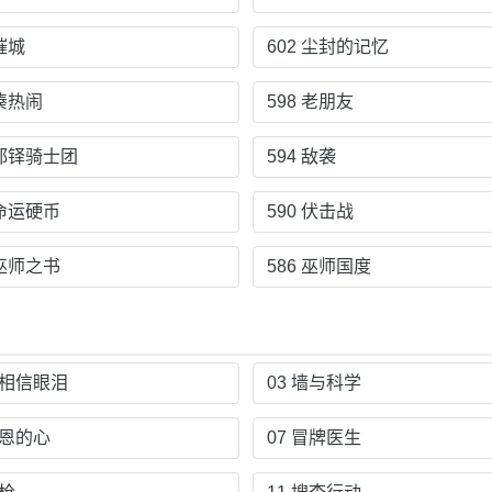
 摧城
602 尘封的记忆
 凑热闹
598 老朋友
 都铎骑士团
594 敌袭
 命运硬币
590 伏击战
 巫师之书
586 巫师国度
不相信眼泪
03 墙与科学
感恩的心
07 冒牌医生