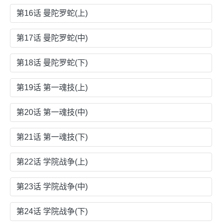
第16话 曼陀罗蛇(上)
第17话 曼陀罗蛇(中)
第18话 曼陀罗蛇(下)
第19话 第一魂技(上)
第20话 第一魂技(中)
第21话 第一魂技(下)
第22话 学院战争(上)
第23话 学院战争(中)
第24话 学院战争(下)