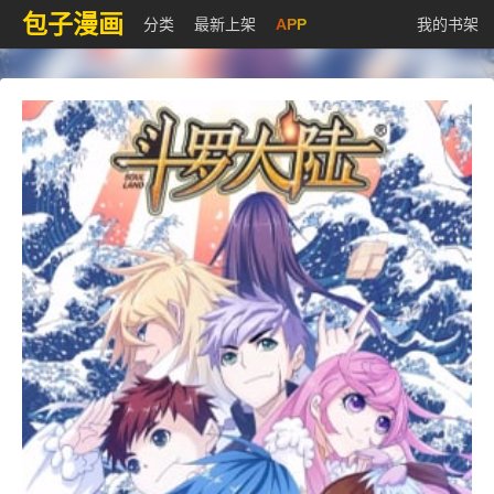
包子漫画
分类
最新上架
APP
我的书架