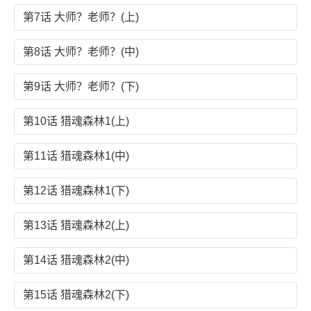
第7话 大师？老师？(上)
第8话 大师？老师？(中)
第9话 大师？老师？(下)
第10话 猎魂森林1(上)
第11话 猎魂森林1(中)
第12话 猎魂森林1(下)
第13话 猎魂森林2(上)
第14话 猎魂森林2(中)
第15话 猎魂森林2(下)