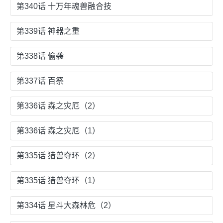
第340话 十万年魂兽融合技
第339话 神器之重
第338话 偷袭
第337话 百祭
第336话 森之灾厄（2）
第336话 森之灾厄（1）
第335话 猎兽夺环（2）
第335话 猎兽夺环（1）
第334话 星斗大森林危（2）