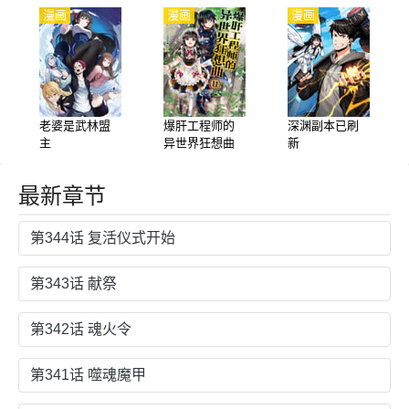
漫画
漫画
漫画
老婆是武林盟
爆肝工程师的
深渊副本已刷
主
异世界狂想曲
新
最新章节
第344话 复活仪式开始
第343话 献祭
第342话 魂火令
第341话 噬魂魔甲