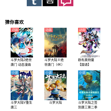
猜你喜欢
动画
动画
动画
斗罗大陆2绝世
斗罗大陆Ⅱ绝
欧布奥特曼
唐门 动态漫画
世唐门（4K）
【国语】
（4K）第1-5季
【国语】
小说
小说
小说
斗罗大陆V重生
斗罗大陆
斗罗大陆之签
唐三
到唐三第二季