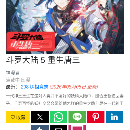
斗罗大陆 5 重生唐三
神漫君
连载中
国漫
最新：
298 树祖意志
(2026年08月05日 更新)
一代神王重生在这对人类并不友好的妖精大陆中，能否重新追回妻
子。千奇百怪的妖神变又会带给他怎样的重生之路？尽在一代神王
至情追妻之旅，斗罗大陆第五部，重生唐三!
收藏