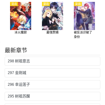
漫画
漫画
漫画
冰火魔厨
最强赘婿
被反派识破了
身份
最新章节
298 树祖意志
297 金刚城
296 幸运莲子
295 树祖苏醒