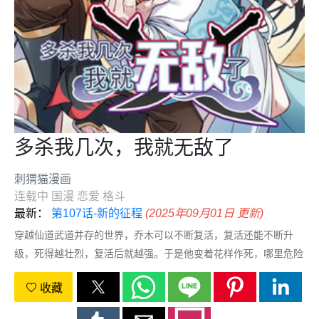
多杀我几次，我就无敌了
刺猬猫漫画
连载中
国漫
恋爱
格斗
最新：
第107话-新的征程
(2025年09月01日 更新)
穿越仙道武道并存的世界，乔木可以不断复活，复活还能不断升
级，死得越壮烈，复活后就越强。于是他变着花样作死，哪里危险
往哪里钻。敌人惊恐发现，刚刚打完小的，又来了一个老的，无穷
收藏
无尽！世间开始流传一个乔家人的传说……等等，没人告诉我，这
复活还要扣命的呀！