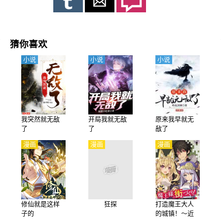
猜你喜欢
小说
小说
小说
我突然就无敌
开局我就无敌
原来我早就无
了
了
敌了
漫画
漫画
漫画
修仙就是这样
狂探
打造魔王大人
子的
的城镇！～近