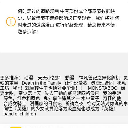
何时走过的道路漫画 中有部份或全部章节数据缺
少，导致情节不连续影响您正常观看，我们将对 何
时走过的道路漫画 进行屏蔽处理，给您带来不便，
敬请谅解！
更多推荐：
动漫
天天小說網
動漫
神凡兽记之异化危机
灵
魂的重量
Death in the Family
让你说爱我
灵魔理合同
移动
工坊
我♀！就算转生了也绝对要毕业！！
MONSTABOO
娇
妻太甜，帝少宠上天
失去干劲的赛马娘四格漫画
我的手姬
绿色，红色和蓝色
鬼外事件簿其之一 水中童子
奇怪的他
合成女骑士
漫画家的日食记
祈祷之夜
绝对无法对你说的事
向往『英雄』的少女就算沦落为吸血鬼也想成为『英雄』
band of children
© 2026 BAOZIMH.COM 包子漫画 ·
SITEMAP
·
DMCA
·
PRIVACY
·