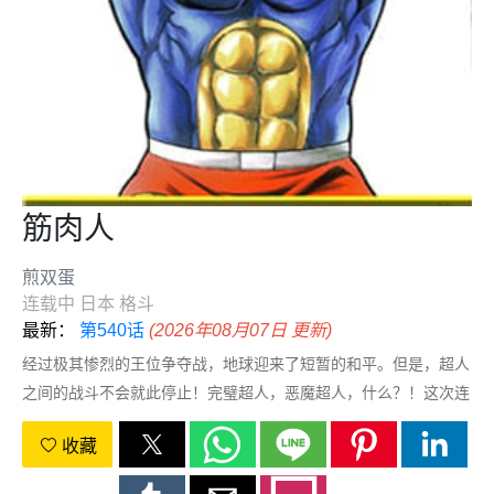
筋肉人
煎双蛋
连载中
日本
格斗
最新：
第540话
(2026年08月07日 更新)
经过极其惨烈的王位争夺战，地球迎来了短暂的和平。但是，超人
之间的战斗不会就此停止！完璧超人，恶魔超人，什么？！这次连
超人之神也蠢蠢欲动……以筋肉星第58代大王筋肉卓为首的正义超
收藏
人，再次披挂上阵！