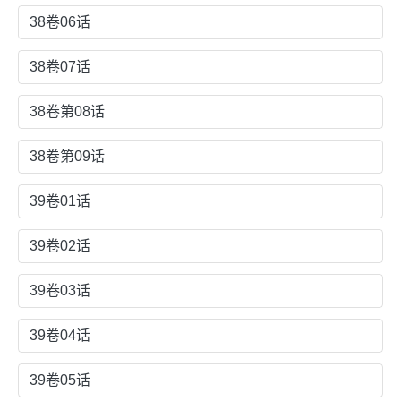
38卷06话
38卷07话
38卷第08话
38卷第09话
39卷01话
39卷02话
39卷03话
39卷04话
39卷05话