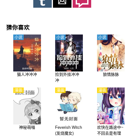
猜你喜欢
小说
小说
小说
猫人冲冲冲
捡到外挂冲冲
狼情脉脉
冲
漫画
漫画
漫画
神秘萌喵
Feverish Witch
欢快在路途中~
(发烧魔女)
不回去是有理