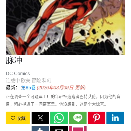
脉冲
DC Comics
连载中
欧美
冒险
科幻
最新：
第85卷
(2026年03月09日 更新)
正在调查一个可疑军工厂的年轻神速跑者巴特艾伦，因为他的盲
目，粗心掉进了一间密室里。他没想到，这是个大惊喜。
收藏