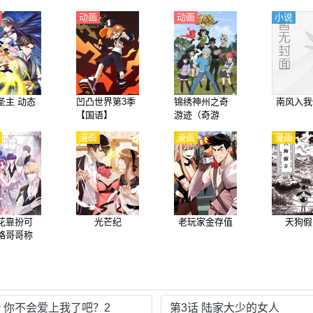
动画
动画
小说
圣主 动态
凹凸世界第3季
锦绣神州之奇
南风入我
【国语】
游迹（奇游
迹）1-2季（4
漫画
漫画
漫画
K）【国语】
花靠扮可
光芒纪
老玩家金存值
天狗假
略哥哥称
球
话 你不会爱上我了吧？2
第3话 陆家大少的女人