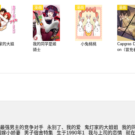
漫画
漫画
漫画
家的大姐
我的同学是姬
小兔桃桃
Capgras D
骑士
on（冒充
最强男主的竞争对手
永别了、我的爱
鬼灯家的大姐姐
我的
错嫁小娇妻
男子宿舍特集
生于1990年1
我与上司的恋情
就