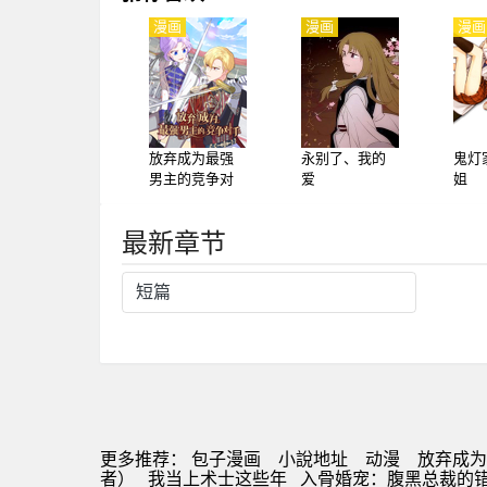
漫画
漫画
漫画
放弃成为最强
永别了、我的
鬼灯
男主的竞争对
爱
姐
手
最新章节
短篇
更多推荐：
包子漫画
小說地址
动漫
放弃成为
者）
我当上术士这些年
入骨婚宠：腹黑总裁的