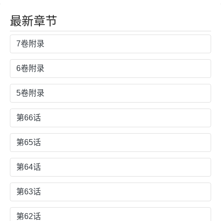
最新章节
7卷附录
6卷附录
5卷附录
第66话
第65话
第64话
第63话
第62话