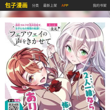
包子漫画
分类
最新上架
APP
我的书架