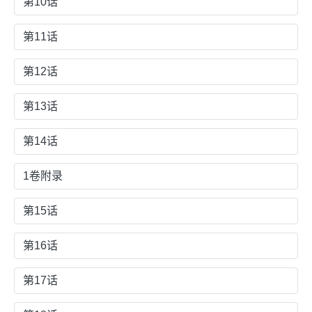
第10话
第11话
第12话
第13话
第14话
1卷附录
第15话
第16话
第17话