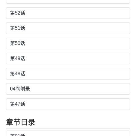
第52话
第51话
第50话
第49话
第48话
04卷附录
第47话
章节目录