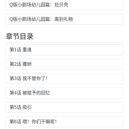
Q版小剧场幼儿园篇：捡贝壳
Q版小剧场幼儿园篇：离别礼物
章节目录
第1话 重逢
第2话 撒娇
第3话 我不管你了！
第4话 被赋予的回忆
第5话 吸引
第6话 喂！你们干嘛呢！