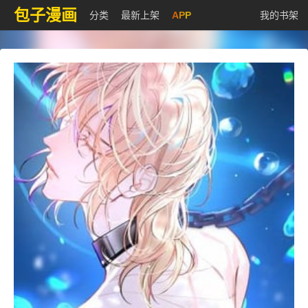
包子漫画
分类
最新上架
APP
我的书架