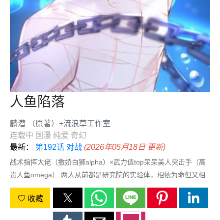
人鱼陷落
麟潜 （原著）+流浪草工作室
连载中
国漫
纯爱
奇幻
最新：
第192话 对战
(2026年05月18日 更新)
战术指挥大佬（撒娇白狮alpha）×武力值top呆呆美人突击手（高
贵人鱼omega） 两人从前都是研究院的实验体，相依为命但又相
互利用。因为一场误会，白狮被人鱼所伤，嘴上嚷嚷着报仇再见时
收藏
却难以下手，终究还是想要保护他的小人鱼……