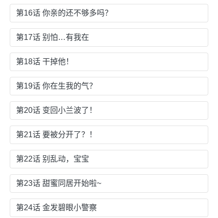
第16话 你亲的还不够多吗？
第17话 别怕…有我在
第18话 干掉他！
第19话 你在生我的气？
第20话 变回小兰波了！
第21话 要被分开了？！
第22话 别乱动，宝宝
第23话 甜蜜同居开始啦~
第24话 金发碧眼小警察